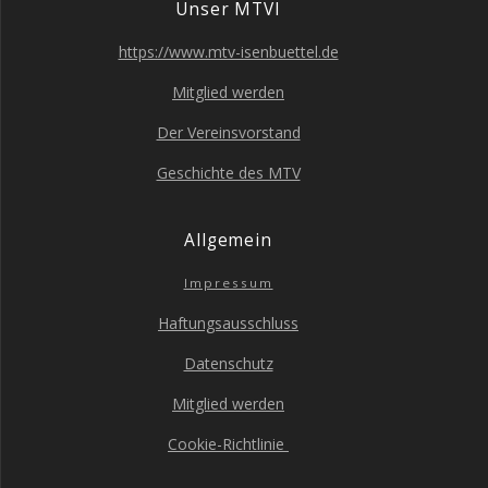
Unser MTVI
https://www.mtv-isenbuettel.de
Mit­glied werden
Der Ver­eins­vor­stand
Geschich­te des MTV
All­ge­mein
Impres­sum
Haf­tungs­aus­schluss
Daten­schutz
Mit­glied werden
Coo­kie-Richt­li­nie