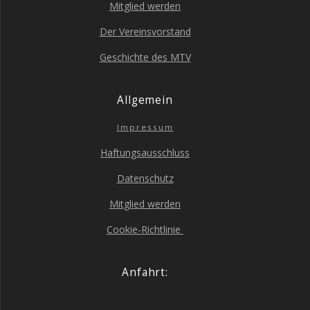
Mit­glied werden
Der Ver­eins­vor­stand
Geschich­te des MTV
All­ge­mein
Impres­sum
Haf­tungs­aus­schluss
Daten­schutz
Mit­glied werden
Coo­kie-Richt­li­nie
Anfahrt: