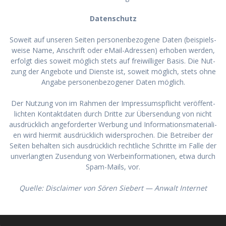
Daten­schutz
Soweit auf unse­ren Sei­ten per­so­nen­be­zo­ge­ne Daten (bei­spiels­
wei­se Name, Anschrift oder eMail-Adres­sen) erho­ben wer­den,
erfolgt dies soweit mög­lich stets auf frei­wil­li­ger Basis. Die Nut­
zung der Ange­bo­te und Diens­te ist, soweit mög­lich, stets ohne
Anga­be per­so­nen­be­zo­ge­ner Daten mög­lich.
Der Nut­zung von im Rah­men der Impres­sums­pflicht ver­öf­fent­
lich­ten Kon­takt­da­ten durch Drit­te zur Über­sen­dung von nicht
aus­drück­lich ange­for­der­ter Wer­bung und Infor­ma­ti­ons­ma­te­ria­li­
en wird hier­mit aus­drück­lich wider­spro­chen. Die Betrei­ber der
Sei­ten behal­ten sich aus­drück­lich recht­li­che Schrit­te im Fal­le der
unver­lang­ten Zusen­dung von Wer­be­infor­ma­tio­nen, etwa durch
Spam-Mails, vor.
Quel­le: Dis­clai­mer von Sören Sie­bert — Anwalt Internet