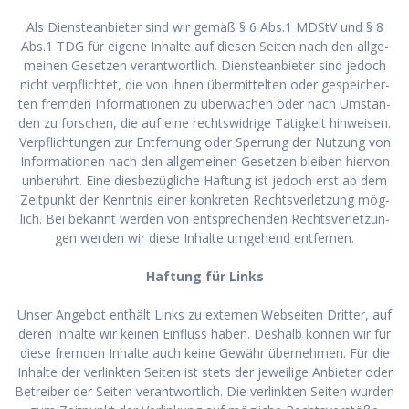
Als Diens­te­an­bie­ter sind wir gemäß § 6 Abs.1 MDStV und § 8
Abs.1 TDG für eige­ne Inhal­te auf die­sen Sei­ten nach den all­ge­
mei­nen Geset­zen ver­ant­wort­lich. Diens­te­an­bie­ter sind jedoch
nicht ver­pflich­tet, die von ihnen über­mit­tel­ten oder gespei­cher­
ten frem­den Infor­ma­tio­nen zu über­wa­chen oder nach Umstän­
den zu for­schen, die auf eine rechts­wid­ri­ge Tätig­keit hin­wei­sen.
Ver­pflich­tun­gen zur Ent­fer­nung oder Sper­rung der Nut­zung von
Infor­ma­tio­nen nach den all­ge­mei­nen Geset­zen blei­ben hier­von
unbe­rührt. Eine dies­be­züg­li­che Haf­tung ist jedoch erst ab dem
Zeit­punkt der Kennt­nis einer kon­kre­ten Rechts­ver­let­zung mög­
lich. Bei bekannt wer­den von ent­spre­chen­den Rechts­ver­let­zun­
gen wer­den wir die­se Inhal­te umge­hend ent­fer­nen.
Haf­tung für Links
Unser Ange­bot ent­hält Links zu exter­nen Web­sei­ten Drit­ter, auf
deren Inhal­te wir kei­nen Ein­fluss haben. Des­halb kön­nen wir für
die­se frem­den Inhal­te auch kei­ne Gewähr über­neh­men. Für die
Inhal­te der ver­link­ten Sei­ten ist stets der jewei­li­ge Anbie­ter oder
Betrei­ber der Sei­ten ver­ant­wort­lich. Die ver­link­ten Sei­ten wur­den