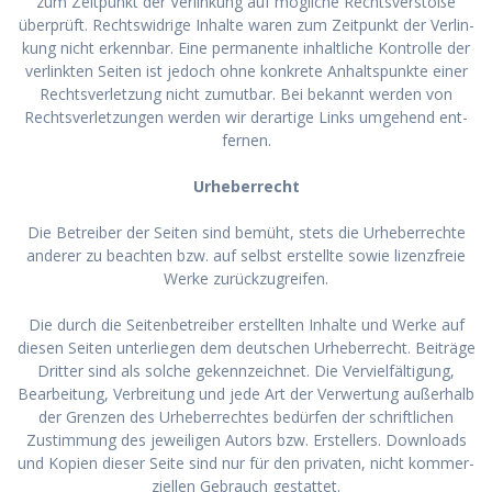
zum Zeit­punkt der Ver­lin­kung auf mög­li­che Rechts­ver­stö­ße
über­prüft. Rechts­wid­ri­ge Inhal­te waren zum Zeit­punkt der Ver­lin­
kung nicht erkenn­bar. Eine per­ma­nen­te inhalt­li­che Kon­trol­le der
ver­link­ten Sei­ten ist jedoch ohne kon­kre­te Anhalts­punk­te einer
Rechts­ver­let­zung nicht zumut­bar. Bei bekannt wer­den von
Rechts­ver­let­zun­gen wer­den wir der­ar­ti­ge Links umge­hend ent­
fer­nen.
Urhe­ber­recht
Die Betrei­ber der Sei­ten sind bemüht, stets die Urhe­ber­rech­te
ande­rer zu beach­ten bzw. auf selbst erstell­te sowie lizenz­freie
Wer­ke zurück­zu­grei­fen.
Die durch die Sei­ten­be­trei­ber erstell­ten Inhal­te und Wer­ke auf
die­sen Sei­ten unter­lie­gen dem deut­schen Urhe­ber­recht. Bei­trä­ge
Drit­ter sind als sol­che gekenn­zeich­net. Die Ver­viel­fäl­ti­gung,
Bear­bei­tung, Ver­brei­tung und jede Art der Ver­wer­tung außer­halb
der Gren­zen des Urhe­ber­rech­tes bedür­fen der schrift­li­chen
Zustim­mung des jewei­li­gen Autors bzw. Erstel­lers. Down­loads
und Kopien die­ser Sei­te sind nur für den pri­va­ten, nicht kom­mer­
zi­el­len Gebrauch gestat­tet.