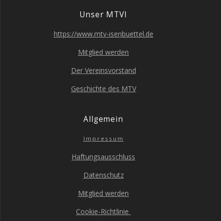
Unser MTVI
https://www.mtv-isenbuettel.de
Mit­glied werden
Der Ver­eins­vor­stand
Geschich­te des MTV
All­ge­mein
Impres­sum
Haf­tungs­aus­schluss
Daten­schutz
Mit­glied werden
Coo­kie-Richt­li­nie