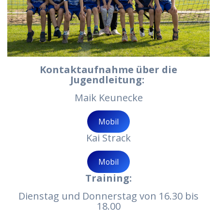
Kon­takt­auf­nah­me über die
Jugendleitung:
Maik Keune­cke
Mobil
Kai Strack
Mobil
Trai­ning:
Diens­tag und Don­ners­tag von 16.30 bis
18.00