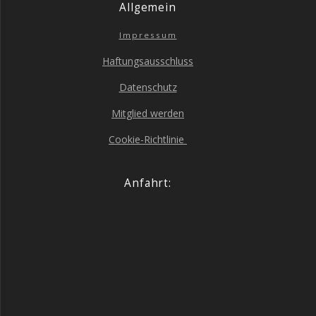
All­ge­mein
Impres­sum
Haf­tungs­aus­schluss
Daten­schutz
Mit­glied werden
Coo­kie-Richt­li­nie
Anfahrt: