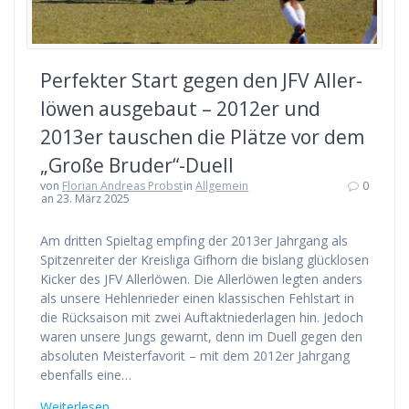
Per­fek­ter Start gegen den JFV Aller­
lö­wen aus­ge­baut – 2012er und
2013er tau­schen die Plät­ze vor dem
„Gro­ße Bruder“-Duell
von
Florian Andreas Probst
in
Allgemein
0
an 23. März 2025
Am drit­ten Spiel­tag emp­fing der 2013er Jahr­gang als
Spit­zen­rei­ter der Kreis­li­ga Gif­horn die bis­lang glück­lo­sen
Kicker des JFV Aller­lö­wen. Die Aller­lö­wen leg­ten anders
als unse­re Heh­len­rie­der einen klas­si­schen Fehl­start in
die Rück­sai­son mit zwei Auf­takt­nie­der­la­gen hin. Jedoch
waren unse­re Jungs gewarnt, denn im Duell gegen den
abso­lu­ten Meis­ter­fa­vo­rit – mit dem 2012er Jahr­gang
eben­falls eine…
Wei­ter­le­sen