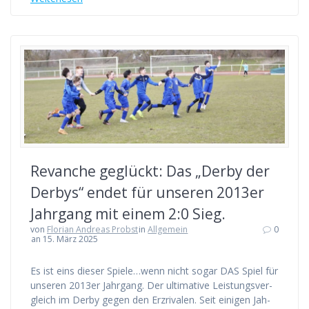
Revan­che geglückt: Das „Der­by der
Der­bys“ endet für unse­ren 2013er
Jahr­gang mit einem 2:0 Sieg.
von
Florian Andreas Probst
in
Allgemein
0
an 15. März 2025
Es ist eins die­ser Spiele…wenn nicht sogar DAS Spiel für
unse­ren 2013er Jahr­gang. Der ulti­ma­ti­ve Leis­tungs­ver­
gleich im Der­by gegen den Erz­ri­va­len. Seit eini­gen Jah­