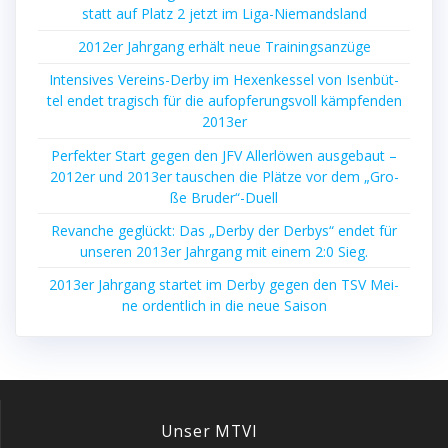
statt auf Platz 2 jetzt im Liga-Niemandsland
2012er Jahr­gang erhält neue Trainingsanzüge
Inten­si­ves Ver­eins-Der­by im Hexen­kes­sel von Isen­büt­
tel endet tra­gisch für die auf­op­fe­rungs­voll kämp­fen­den
2013er
Per­fek­ter Start gegen den JFV Aller­lö­wen aus­ge­baut –
2012er und 2013er tau­schen die Plät­ze vor dem „Gro­
ße Bruder“-Duell
Revan­che geglückt: Das „Der­by der Der­bys“ endet für
unse­ren 2013er Jahr­gang mit einem 2:0 Sieg.
2013er Jahr­gang star­tet im Der­by gegen den TSV Mei­
ne ordent­lich in die neue Saison
Unser MTVI