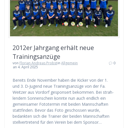
2012er Jahr­gang erhält neue
Trainingsanzüge
von
Florian Andreas Probst
in
Allgemein
0
an 4. April 2025
Bereits Ende Novem­ber haben die Kicker von der 1.
und 3. D‑Jugend neue Trai­nings­an­zü­ge von der Fa.
Weit­zer aus Vor­dorf gespon­sert bekom­men. Bei strah­
len­dem Son­nen­schein konn­te nun auch end­lich ein
gemein­sa­mer Foto­ter­min mit bei­den Mann­schaf­ten
statt­fin­den. Bevor das Foto geschos­sen wur­de,
bedank­ten sich die Trai­ner der bei­den Mann­schaf­ten
stell­ver­tre­tend für den Ver­ein bei dem Spon­sor…