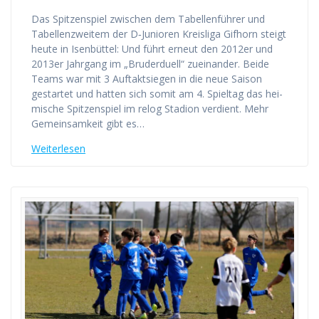
Das Spit­zen­spiel zwi­schen dem Tabel­len­füh­rer und
Tabel­len­zwei­tem der D‑Junioren Kreis­li­ga Gif­horn steigt
heu­te in Isen­büt­tel: Und führt erneut den 2012er und
2013er Jahr­gang im „Bru­der­du­ell“ zuein­an­der. Bei­de
Teams war mit 3 Auf­takt­sie­gen in die neue Sai­son
gestar­tet und hat­ten sich somit am 4. Spiel­tag das hei­
mi­sche Spit­zen­spiel im relog Sta­di­on ver­dient. Mehr
Gemein­sam­keit gibt es…
Wei­ter­le­sen