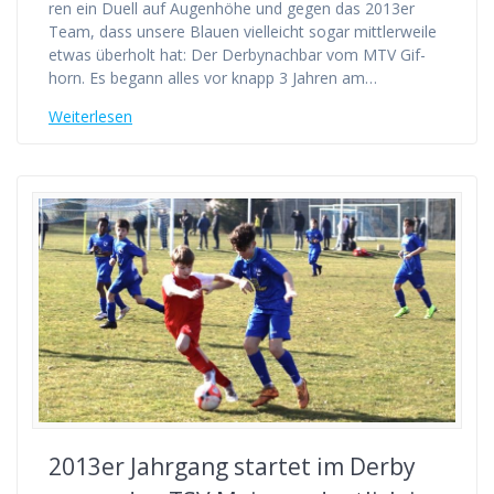
ren ein Duell auf Augen­hö­he und gegen das 2013er
Team, dass unse­re Blau­en viel­leicht sogar mitt­ler­wei­le
etwas über­holt hat: Der Der­by­nach­bar vom MTV Gif­
horn. Es begann alles vor knapp 3 Jah­ren am…
Wei­ter­le­sen
2013er Jahr­gang star­tet im Der­by