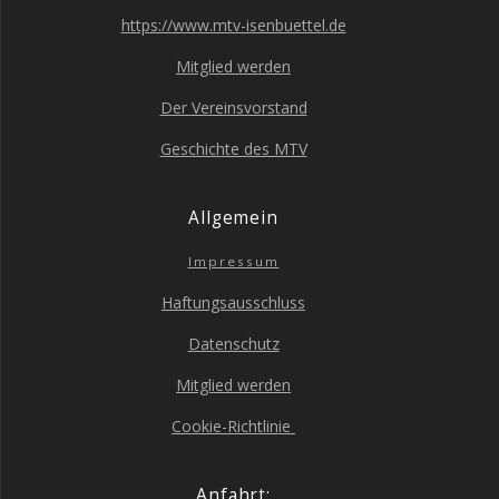
https://www.mtv-isenbuettel.de
Mit­glied werden
Der Ver­eins­vor­stand
Geschich­te des MTV
All­ge­mein
Impres­sum
Haf­tungs­aus­schluss
Daten­schutz
Mit­glied werden
Coo­kie-Richt­li­nie
Anfahrt: