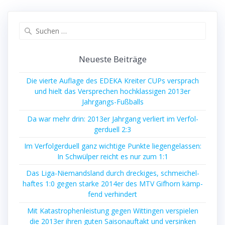
Suche
nach:
Neu­es­te Beiträge
Die vier­te Auf­la­ge des EDEKA Krei­ter CUPs ver­sprach
und hielt das Ver­spre­chen hoch­klas­si­gen 2013er
Jahrgangs-Fußballs
Da war mehr drin: 2013er Jahr­gang ver­liert im Ver­fol­
ger­du­ell 2:3
Im Ver­fol­ger­du­ell ganz wich­ti­ge Punk­te lie­gen­ge­las­sen:
In Schwül­per reicht es nur zum 1:1
Das Liga-Nie­mands­land durch dre­cki­ges, schmei­chel­
haf­tes 1:0 gegen star­ke 2014er des MTV Gif­horn kämp­
fend verhindert
Mit Kata­stro­phen­leis­tung gegen Wit­tin­gen ver­spie­len
die 2013er ihren guten Sai­son­auf­takt und ver­sin­ken