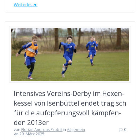
Wei­ter­le­sen
Inten­si­ves Ver­eins-Der­by im Hexen­
kes­sel von Isen­büt­tel endet tra­gisch
für die auf­op­fe­rungs­voll kämp­fen­
den 2013er
von
Florian Andreas Probst
in
Allgemein
0
an 29. März 2025