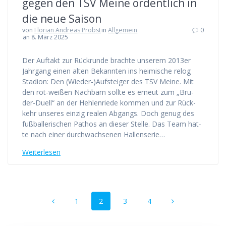
gegen den TSV Mei­ne ordent­lich in
die neue Saison
von
Florian Andreas Probst
in
Allgemein
0
an 8. März 2025
Der Auf­takt zur Rück­run­de brach­te unse­rem 2013er
Jahr­gang einen alten Bekann­ten ins hei­mi­sche relog
Sta­di­on: Den (Wieder-)Aufsteiger des TSV Mei­ne. Mit
den rot-wei­­ßen Nach­barn soll­te es erneut zum „Bru­­
der-Duell“ an der Heh­len­rie­de kom­men und zur Rück­
kehr unse­res ein­zig rea­len Abgangs. Doch genug des
fuß­bal­le­ri­schen Pathos an die­ser Stel­le. Das Team hat­
te nach einer durch­wach­se­nen Hal­len­se­rie…
Wei­ter­le­sen
Beitragsnavigation
Seite
Seite
Seite
Seite
1
2
3
4