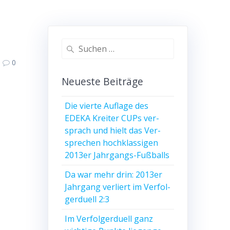
Suche
nach:
0
Neu­es­te Beiträge
Die vier­te Auf­la­ge des
EDEKA Krei­ter CUPs ver­
sprach und hielt das Ver­
spre­chen hoch­klas­si­gen
2013er Jahrgangs-Fußballs
Da war mehr drin: 2013er
Jahr­gang ver­liert im Ver­fol­
ger­du­ell 2:3
Im Ver­fol­ger­du­ell ganz