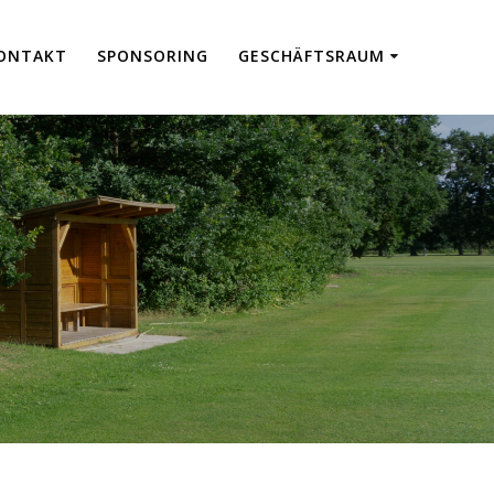
ON­TAKT
SPON­SO­RING
GESCHÄFTS­RAUM