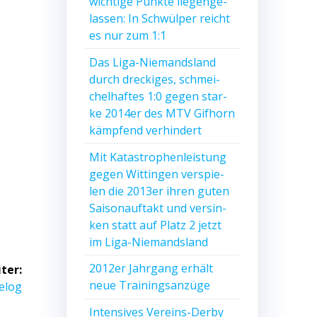
wich­ti­ge Punk­te lie­gen­ge­
las­sen: In Schwül­per reicht
es nur zum 1:1
Das Liga-Nie­mands­land
durch dre­cki­ges, schmei­
chel­haf­tes 1:0 gegen star­
ke 2014er des MTV Gif­horn
kämp­fend verhindert
Mit Kata­stro­phen­leis­tung
gegen Wit­tin­gen ver­spie­
len die 2013er ihren guten
Sai­son­auf­takt und ver­sin­
ken statt auf Platz 2 jetzt
im Liga-Niemandsland
2012er Jahr­gang erhält
ter:
neue Trainingsanzüge
ächster
elog
eitrag:
Inten­si­ves Ver­eins-Der­by