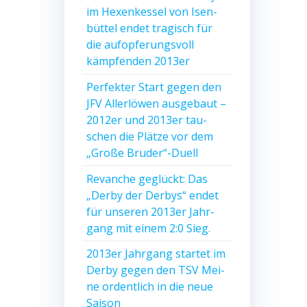
im Hexen­kes­sel von Isen­
büt­tel endet tra­gisch für
die auf­op­fe­rungs­voll
kämp­fen­den 2013er
Per­fek­ter Start gegen den
JFV Aller­lö­wen aus­ge­baut –
2012er und 2013er tau­
schen die Plät­ze vor dem
„Gro­ße Bruder“-Duell
Revan­che geglückt: Das
„Der­by der Der­bys“ endet
für unse­ren 2013er Jahr­
gang mit einem 2:0 Sieg.
2013er Jahr­gang star­tet im
Der­by gegen den TSV Mei­
ne ordent­lich in die neue
Saison