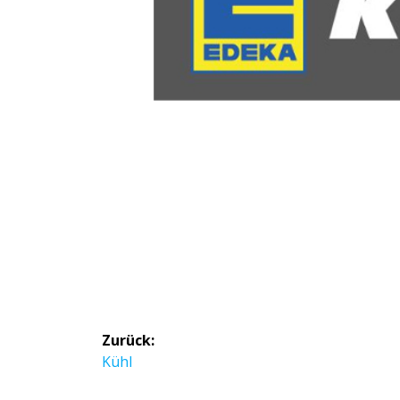
Beitragsnavigation
Zurück:
Vorheriger
Kühl
Beitrag: