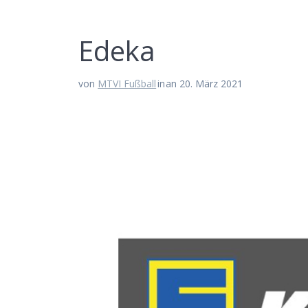
Ede­ka
von
MTVI Fußball
in
an 20. März 2021