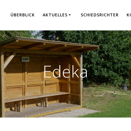
ÜBER­BLICK
AKTU­EL­LES
SCHIEDS­RICH­TER
K
Edeka