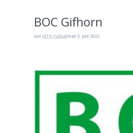
BOC Gif­horn
von
MTVI Fußball
in
an 5. Juni 2022