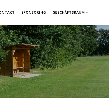
ON­TAKT
SPON­SO­RING
GESCHÄFTS­RAUM