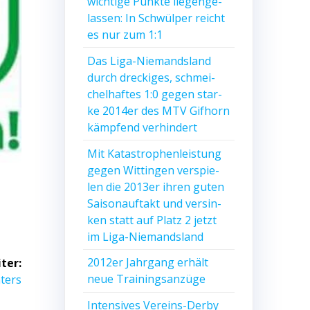
wich­ti­ge Punk­te lie­gen­ge­
las­sen: In Schwül­per reicht
es nur zum 1:1
Das Liga-Nie­mands­land
durch dre­cki­ges, schmei­
chel­haf­tes 1:0 gegen star­
ke 2014er des MTV Gif­horn
kämp­fend verhindert
Mit Kata­stro­phen­leis­tung
gegen Wit­tin­gen ver­spie­
len die 2013er ihren guten
Sai­son­auf­takt und ver­sin­
ken statt auf Platz 2 jetzt
im Liga-Niemandsland
2012er Jahr­gang erhält
ter:
hster
neue Trainingsanzüge
­ters
rag:
Inten­si­ves Ver­eins-Der­by