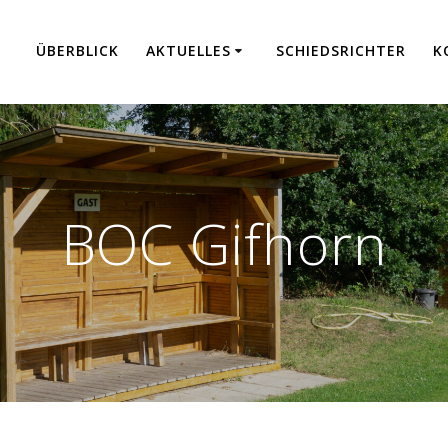
ÜBER­BLICK
AKTU­EL­LES
SCHIEDS­RICH­TER
K
BOC Gifhorn