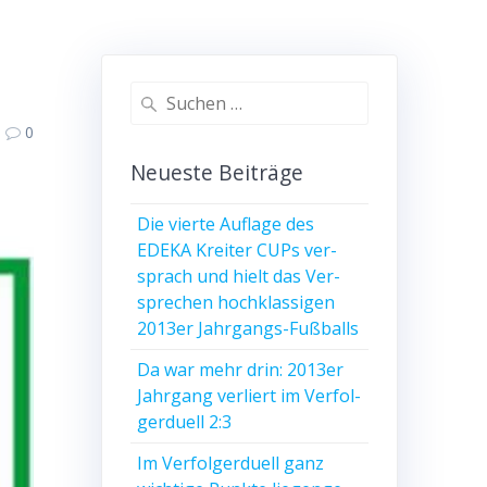
Suche
nach:
0
Neu­es­te Beiträge
Die vier­te Auf­la­ge des
EDEKA Krei­ter CUPs ver­
sprach und hielt das Ver­
spre­chen hoch­klas­si­gen
2013er Jahrgangs-Fußballs
Da war mehr drin: 2013er
Jahr­gang ver­liert im Ver­fol­
ger­du­ell 2:3
Im Ver­fol­ger­du­ell ganz