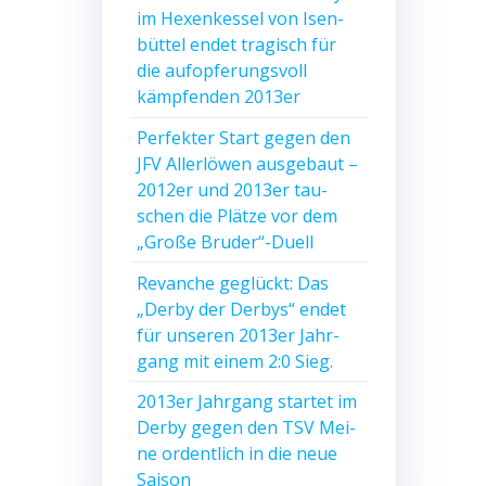
im Hexen­kes­sel von Isen­
büt­tel endet tra­gisch für
die auf­op­fe­rungs­voll
kämp­fen­den 2013er
Per­fek­ter Start gegen den
JFV Aller­lö­wen aus­ge­baut –
2012er und 2013er tau­
schen die Plät­ze vor dem
„Gro­ße Bruder“-Duell
Revan­che geglückt: Das
„Der­by der Der­bys“ endet
für unse­ren 2013er Jahr­
gang mit einem 2:0 Sieg.
2013er Jahr­gang star­tet im
Der­by gegen den TSV Mei­
ne ordent­lich in die neue
Saison