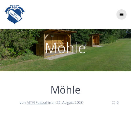
Zum
Inhalt
springen
Möhle
Möh­le
von
MTVI Fußball
in
an 25. August 2023
0