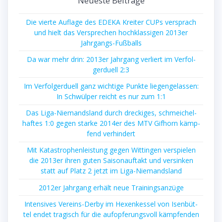
Neu­es­te Beiträge
Die vier­te Auf­la­ge des EDEKA Krei­ter CUPs ver­sprach
und hielt das Ver­spre­chen hoch­klas­si­gen 2013er
Jahrgangs-Fußballs
Da war mehr drin: 2013er Jahr­gang ver­liert im Ver­fol­
ger­du­ell 2:3
Im Ver­fol­ger­du­ell ganz wich­ti­ge Punk­te lie­gen­ge­las­sen:
In Schwül­per reicht es nur zum 1:1
Das Liga-Nie­mands­land durch dre­cki­ges, schmei­chel­
haf­tes 1:0 gegen star­ke 2014er des MTV Gif­horn kämp­
fend verhindert
Mit Kata­stro­phen­leis­tung gegen Wit­tin­gen ver­spie­len
die 2013er ihren guten Sai­son­auf­takt und ver­sin­ken
statt auf Platz 2 jetzt im Liga-Niemandsland
2012er Jahr­gang erhält neue Trainingsanzüge
Inten­si­ves Ver­eins-Der­by im Hexen­kes­sel von Isen­büt­
tel endet tra­gisch für die auf­op­fe­rungs­voll kämp­fen­den