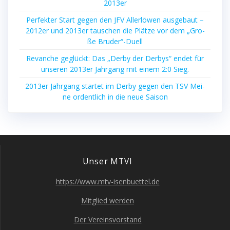
2013er
Per­fek­ter Start gegen den JFV Aller­lö­wen aus­ge­baut –
2012er und 2013er tau­schen die Plät­ze vor dem „Gro­
ße Bruder“-Duell
Revan­che geglückt: Das „Der­by der Der­bys“ endet für
unse­ren 2013er Jahr­gang mit einem 2:0 Sieg.
2013er Jahr­gang star­tet im Der­by gegen den TSV Mei­
ne ordent­lich in die neue Saison
Unser MTVI
https://www.mtv-isenbuettel.de
Mit­glied werden
Der Ver­eins­vor­stand