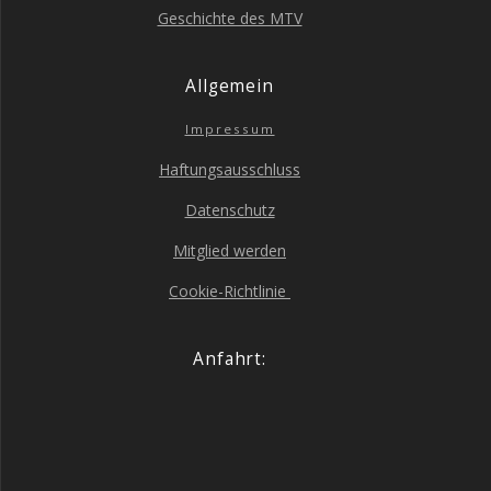
Geschich­te des MTV
All­ge­mein
Impres­sum
Haf­tungs­aus­schluss
Daten­schutz
Mit­glied werden
Coo­kie-Richt­li­nie
Anfahrt: