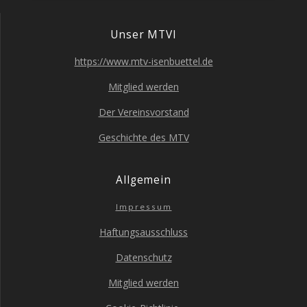
Unser MTVI
https://www.mtv-isenbuettel.de
Mit­glied werden
Der Ver­eins­vor­stand
Geschich­te des MTV
All­ge­mein
Impres­sum
Haf­tungs­aus­schluss
Daten­schutz
Mit­glied werden