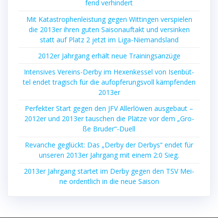
fend verhindert
Mit Kata­stro­phen­leis­tung gegen Wit­tin­gen ver­spie­len
die 2013er ihren guten Sai­son­auf­takt und ver­sin­ken
statt auf Platz 2 jetzt im Liga-Niemandsland
2012er Jahr­gang erhält neue Trainingsanzüge
Inten­si­ves Ver­eins-Der­by im Hexen­kes­sel von Isen­büt­
tel endet tra­gisch für die auf­op­fe­rungs­voll kämp­fen­den
2013er
Per­fek­ter Start gegen den JFV Aller­lö­wen aus­ge­baut –
2012er und 2013er tau­schen die Plät­ze vor dem „Gro­
ße Bruder“-Duell
Revan­che geglückt: Das „Der­by der Der­bys“ endet für
unse­ren 2013er Jahr­gang mit einem 2:0 Sieg.
2013er Jahr­gang star­tet im Der­by gegen den TSV Mei­
ne ordent­lich in die neue Saison