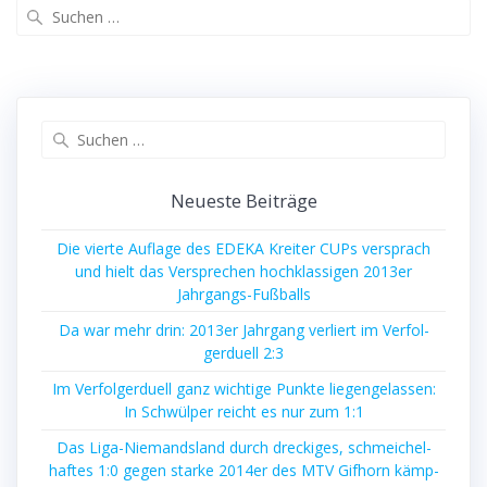
Suche
nach:
Suche
nach:
Neu­es­te Beiträge
Die vier­te Auf­la­ge des EDEKA Krei­ter CUPs ver­sprach
und hielt das Ver­spre­chen hoch­klas­si­gen 2013er
Jahrgangs-Fußballs
Da war mehr drin: 2013er Jahr­gang ver­liert im Ver­fol­
ger­du­ell 2:3
Im Ver­fol­ger­du­ell ganz wich­ti­ge Punk­te lie­gen­ge­las­sen:
In Schwül­per reicht es nur zum 1:1
Das Liga-Nie­mands­land durch dre­cki­ges, schmei­chel­
haf­tes 1:0 gegen star­ke 2014er des MTV Gif­horn kämp­