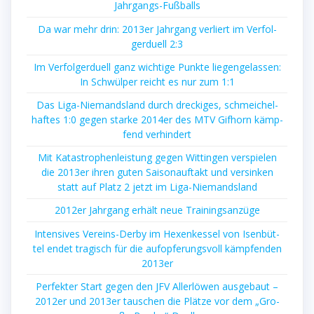
Jahrgangs-Fußballs
Da war mehr drin: 2013er Jahr­gang ver­liert im Ver­fol­
ger­du­ell 2:3
Im Ver­fol­ger­du­ell ganz wich­ti­ge Punk­te lie­gen­ge­las­sen:
In Schwül­per reicht es nur zum 1:1
Das Liga-Nie­mands­land durch dre­cki­ges, schmei­chel­
haf­tes 1:0 gegen star­ke 2014er des MTV Gif­horn kämp­
fend verhindert
Mit Kata­stro­phen­leis­tung gegen Wit­tin­gen ver­spie­len
die 2013er ihren guten Sai­son­auf­takt und ver­sin­ken
statt auf Platz 2 jetzt im Liga-Niemandsland
2012er Jahr­gang erhält neue Trainingsanzüge
Inten­si­ves Ver­eins-Der­by im Hexen­kes­sel von Isen­büt­
tel endet tra­gisch für die auf­op­fe­rungs­voll kämp­fen­den
2013er
Per­fek­ter Start gegen den JFV Aller­lö­wen aus­ge­baut –
2012er und 2013er tau­schen die Plät­ze vor dem „Gro­