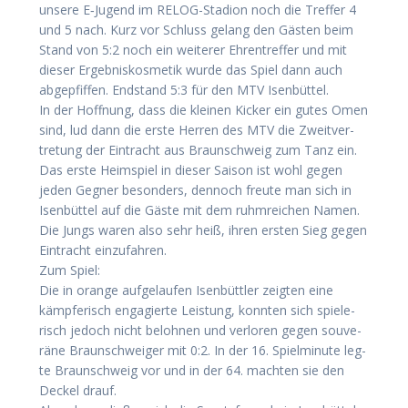
unse­re E‑Jugend im RELOG-Sta­di­on noch die Tref­fer 4
und 5 nach. Kurz vor Schluss gelang den Gäs­ten beim
Stand von 5:2 noch ein wei­te­rer Ehren­tref­fer und mit
die­ser Ergeb­nis­kos­me­tik wur­de das Spiel dann auch
abge­pfif­fen. End­stand 5:3 für den MTV Isen­büt­tel.
In der Hoff­nung, dass die klei­nen Kicker ein gutes Omen
sind, lud dann die ers­te Her­ren des MTV die Zweit­ver­
tre­tung der Ein­tracht aus Braun­schweig zum Tanz ein.
Das ers­te Heim­spiel in die­ser Sai­son ist wohl gegen
jeden Geg­ner beson­ders, den­noch freu­te man sich in
Isen­büt­tel auf die Gäs­te mit dem ruhm­rei­chen Namen.
Die Jungs waren also sehr heiß, ihren ers­ten Sieg gegen
Ein­tracht ein­zu­fah­ren.
Zum Spiel:
Die in oran­ge auf­ge­lau­fen Isen­bütt­ler zeig­ten eine
kämp­fe­risch enga­gier­te Leis­tung, konn­ten sich spie­le­
risch jedoch nicht beloh­nen und ver­lo­ren gegen sou­ve­
rä­ne Braun­schwei­ger mit 0:2. In der 16. Spiel­mi­nu­te leg­
te Braun­schweig vor und in der 64. mach­ten sie den
Deckel drauf.