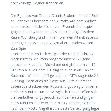
hoch­ka­li­bri­ge Geg­ner stan­den an.
Die E‑Jugend von Trai­ner Den­nis Stö­ber­mann und Flo­ri­
an Schnei­der über­nahm den Auf­takt. Auf dem A‑Platz
luden die Isen­bütt­ler Kicker zum Freund­schafts­spiel
gegen die F‑Jugend der JSG S.E.E. Die Jungs aus dem
Raum Wolfs­burg sind in ihrer nor­ma­len Alters­klas­se so
über­le­gen, dass sie nun gegen älte­re Spie­len wol­len.
Zum Spiel:
Früh in der ers­ten Halb­zeit geht der Gast in Füh­rung.
Nach kur­zem Schüt­teln reagier­te unse­re E‑Jugend
jedoch stark auf den Rück­stand und glich nach ca. 10
Minu­ten aus. Mit dem 1:1 ging es auch in die Kabi­ne.
Kurz nach Wie­der­an­pfiff gelang dem MTV sogar die 2:1
Füh­rung. Doch auch die Gäs­te aus Sülfeld/​Ehmen/​
Essenrode steck­ten den Rück­stand gut weg und kamen
nach 35 Minu­ten zum 2:2 Aus­gleich. Davon lie­ßen sich
die Isen­bütt­ler Jungs jedoch nicht beir­ren und gin­gen
nur 5 Minu­ten spä­ter wie­der mit 3:2 in Füh­rung. Ganz
nach dem Mot­to Angriff ist die bes­te Ver­tei­di­gung leg­te