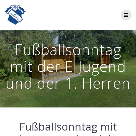
Zum
Inhalt
springen
Fußballsonntag
mit der E-Jugend
und der 1. Herren
Fuß­ball­sonn­tag mit