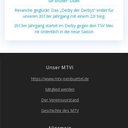
ße Bruder“-Duell
Revan­che geglückt: Das „Der­by der Der­bys“ endet für
unse­ren 2013er Jahr­gang mit einem 2:0 Sieg.
2013er Jahr­gang star­tet im Der­by gegen den TSV Mei­
ne ordent­lich in die neue Saison
Unser MTVI
https://www.mtv-isenbuettel.de
Mit­glied werden
Der Ver­eins­vor­stand
Geschich­te des MTV