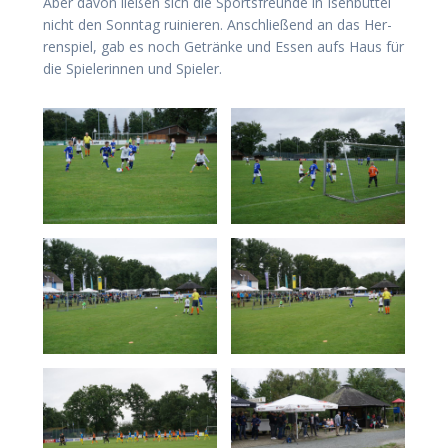
Aber davon lie­ßen sich die Sports­freun­de in Isen­büt­tel
nicht den Sonn­tag rui­nie­ren. Anschlie­ßend an das Her­
ren­spiel, gab es noch Geträn­ke und Essen aufs Haus für
die Spie­le­rin­nen und Spieler.