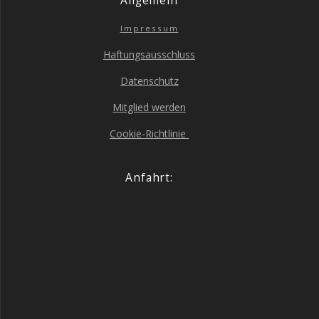
All­ge­mein
Impres­sum
Haf­tungs­aus­schluss
Daten­schutz
Mit­glied werden
Coo­kie-Richt­li­nie
Anfahrt: