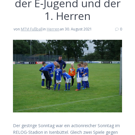
der E‑Jugend und der
1. Herren
von
MTVI Fußball
in
Herren
an 30. August 2021
0
Der gest­ri­ge Sonn­tag war ein action­rei­cher Sonn­tag im
RELOG-Sta­di­on in Isen­büt­tel. Gleich zwei Spie­le gegen