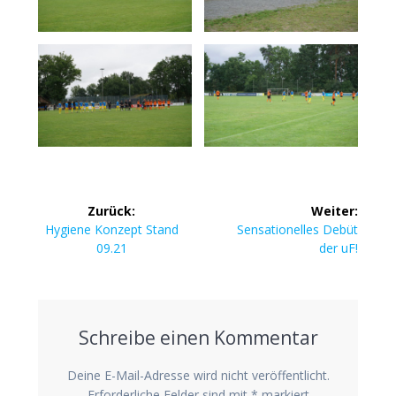
Beitragsnavigation
Zurück:
Weiter:
Vorheriger
Nächster
Hygie­ne Kon­zept Stand
Sen­sa­tio­nel­les Debüt
Beitrag:
Beitrag:
09.21
der uF!
Schreibe einen Kommentar
Deine E-Mail-Adresse wird nicht veröffentlicht.
Erforderliche Felder sind mit
*
markiert