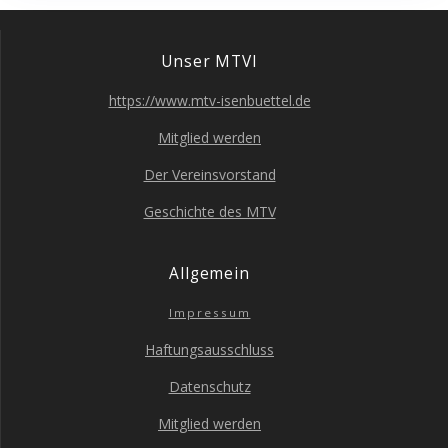
Unser MTVI
https://www.mtv-isenbuettel.de
Mit­glied werden
Der Ver­eins­vor­stand
Geschich­te des MTV
All­ge­mein
Impres­sum
Haf­tungs­aus­schluss
Daten­schutz
Mit­glied werden