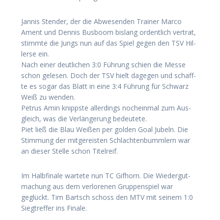
Jan­nis Sten­der, der die Abwe­sen­den Trai­ner Mar­co
Ament und Den­nis Bus­boom bis­lang ordent­lich ver­trat,
stimm­te die Jungs nun auf das Spiel gegen den TSV Hil­
ler­se ein.
Nach einer deut­li­chen 3:0 Füh­rung schien die Mes­se
schon gele­sen. Doch der TSV hielt dage­gen und schaff­
te es sogar das Blatt in eine 3:4 Füh­rung für Schwarz
Weiß zu wen­den.
Petrus Amin knipps­te aller­dings noch­ein­mal zum Aus­
gleich, was die Ver­län­ge­rung bedeu­te­te.
Piet ließ die Blau Wei­ßen per gol­den Goal Jubeln. Die
Stim­mung der mit­ge­reis­ten Schlach­ten­bumm­lern war
an die­ser Stel­le schon Titelreif.
Im Halb­fi­na­le war­te­te nun TC Gif­horn. Die Wie­der­gut­
ma­chung aus dem ver­lo­re­nen Grup­pen­spiel war
geglückt. Tim Bartsch schoss den MTV mit sei­nem 1:0
Sieg­tref­fer ins Finale.