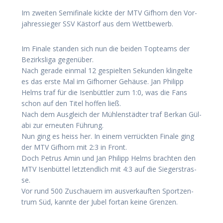
Im zwei­ten Semi­fi­na­le kick­te der MTV Gif­horn den Vor­
jah­res­sie­ger SSV Käs­torf aus dem Wettbewerb.
Im Fina­le stan­den sich nun die bei­den Top­teams der
Bezirks­li­ga gegen­über.
Nach gera­de ein­mal 12 gespiel­ten Sekun­den klin­gel­te
es das ers­te Mal im Gif­hor­ner Gehäu­se. Jan Phil­ipp
Helms traf für die Isen­bütt­ler zum 1:0, was die Fans
schon auf den Titel hof­fen ließ.
Nach dem Aus­gleich der Müh­len­städ­ter traf Ber­kan Gül­
a­bi zur erneu­ten Füh­rung.
Nun ging es heiss her. In einem ver­rück­ten Fina­le ging
der MTV Gif­horn mit 2:3 in Front.
Doch Petrus Amin und Jan Phil­ipp Helms brach­ten den
MTV Isen­büt­tel letzt­end­lich mit 4:3 auf die Sie­ger­stras­
se.
Vor rund 500 Zuschau­ern im aus­ver­kauf­ten Sport­zen­
trum Süd, kann­te der Jubel fort­an kei­ne Grenzen.