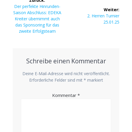
Zurück:
Vorheriger
Der per­fek­te Hin­run­den-
Weiter:
Beitrag:
Sai­son Abschluss: EDEKA
Nächster
2. Her­ren Tur­nier
Krei­ter über­nimmt auch
Beitrag:
25.01.25
das Spon­so­ring für das
zwei­te Erfolgsteam
Schreibe einen Kommentar
Deine E-Mail-Adresse wird nicht veröffentlicht.
Erforderliche Felder sind mit
*
markiert
Kommentar
*