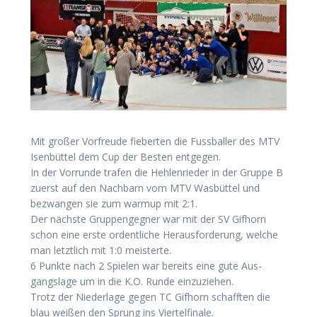
Mit gro­ßer Vor­freu­de fie­ber­ten die Fuss­bal­ler des MTV
Isen­büt­tel dem Cup der Bes­ten ent­ge­gen.
In der Vor­run­de tra­fen die Heh­len­rie­der in der Grup­pe B
zuerst auf den Nach­barn vom MTV Was­büt­tel und
bezwan­gen sie zum war­mup mit 2:1.
Der nächs­te Grup­pen­geg­ner war mit der SV Gif­horn
schon eine ers­te ordent­li­che Her­aus­for­de­rung, wel­che
man letzt­lich mit 1:0 meis­ter­te.
6 Punk­te nach 2 Spie­len war bereits eine gute Aus­
gangs­la­ge um in die K.O. Run­de ein­zu­zie­hen.
Trotz der Nie­der­la­ge gegen TC Gif­horn schaff­ten die
blau wei­ßen den Sprung ins Viertelfinale.