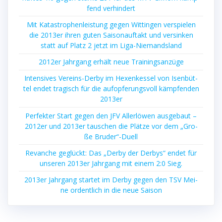
fend verhindert
Mit Kata­stro­phen­leis­tung gegen Wit­tin­gen ver­spie­len
die 2013er ihren guten Sai­son­auf­takt und ver­sin­ken
statt auf Platz 2 jetzt im Liga-Niemandsland
2012er Jahr­gang erhält neue Trainingsanzüge
Inten­si­ves Ver­eins-Der­by im Hexen­kes­sel von Isen­büt­
tel endet tra­gisch für die auf­op­fe­rungs­voll kämp­fen­den
2013er
Per­fek­ter Start gegen den JFV Aller­lö­wen aus­ge­baut –
2012er und 2013er tau­schen die Plät­ze vor dem „Gro­
ße Bruder“-Duell
Revan­che geglückt: Das „Der­by der Der­bys“ endet für
unse­ren 2013er Jahr­gang mit einem 2:0 Sieg.
2013er Jahr­gang star­tet im Der­by gegen den TSV Mei­
ne ordent­lich in die neue Saison