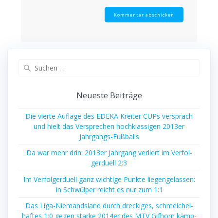
Suche
nach:
Neu­es­te Beiträge
Die vier­te Auf­la­ge des EDEKA Krei­ter CUPs ver­sprach
und hielt das Ver­spre­chen hoch­klas­si­gen 2013er
Jahrgangs-Fußballs
Da war mehr drin: 2013er Jahr­gang ver­liert im Ver­fol­
ger­du­ell 2:3
Im Ver­fol­ger­du­ell ganz wich­ti­ge Punk­te lie­gen­ge­las­sen:
In Schwül­per reicht es nur zum 1:1
Das Liga-Nie­mands­land durch dre­cki­ges, schmei­chel­
haf­tes 1:0 gegen star­ke 2014er des MTV Gif­horn kämp­