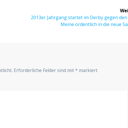
Wei
Nächster
2013er Jahr­gang star­tet im Der­by gegen de
Beitrag:
Mei­ne ordent­lich in die neue S
r
tlicht.
Erforderliche Felder sind mit
*
markiert