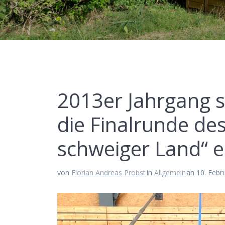
2013er Jahr­gang so
die Final­run­de de
schwei­ger Land“ 
von
Florian Andreas Probst
in
Allgemein
an 10. Febr