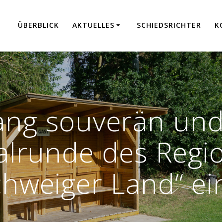
ÜBER­BLICK
AKTU­EL­LES
SCHIEDS­RICH­TER
K
ang souverän und 
nalrunde des Regi
hweiger Land“ e