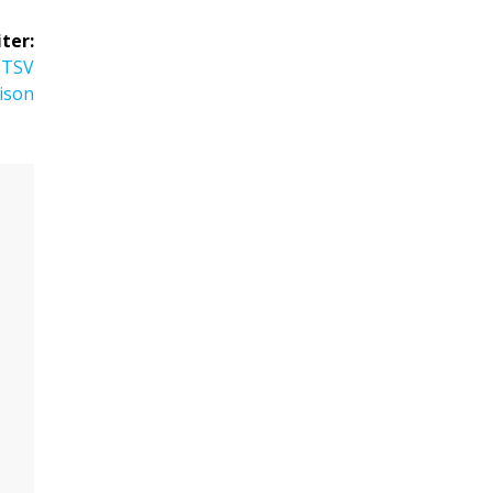
ter:
n TSV
aison