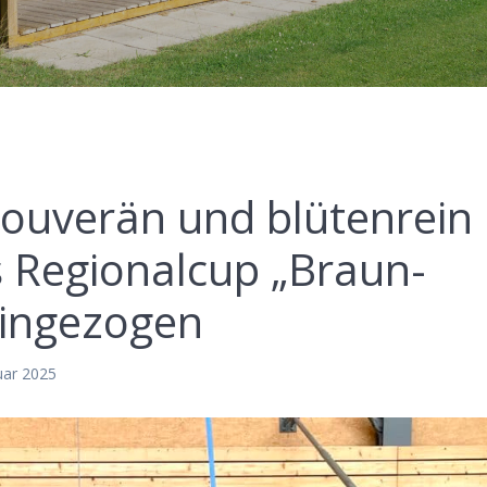
u­ve­rän und blü­ten­rein 
s Regio­nal­cup „Braun­
eingezogen
uar 2025