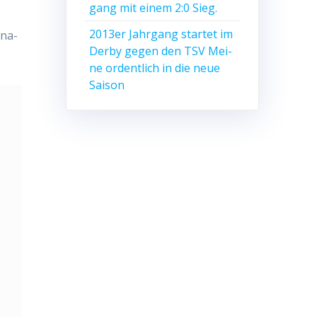
gang mit einem 2:0 Sieg.
2013er Jahr­gang star­tet im
ona­
Der­by gegen den TSV Mei­
ne ordent­lich in die neue
Saison