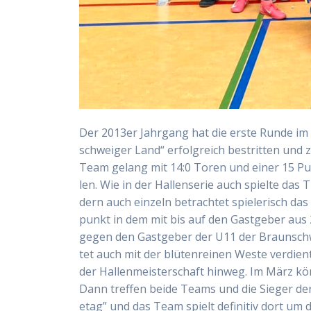
Der 2013er Jahr­gang hat die ers­te Run­de im 
schwei­ger Land“ erfolg­reich bestrit­ten und z
Team gelang mit 14:0 Toren und einer 15 Punk­t
len. Wie in der Hal­len­se­rie auch spiel­te das
dern auch ein­zeln betrach­tet spie­le­risch das
punkt in dem mit bis auf den Gast­ge­ber aus 
gegen den Gast­ge­ber der U11 der Braun­schwei
tet auch mit der blü­ten­rei­nen Wes­te ver­die
der Hal­len­meis­ter­schaft hin­weg. Im März k
Dann tref­fen bei­de Teams und die Sie­ger der 
etag” und das Team spielt defi­ni­tiv dort um d