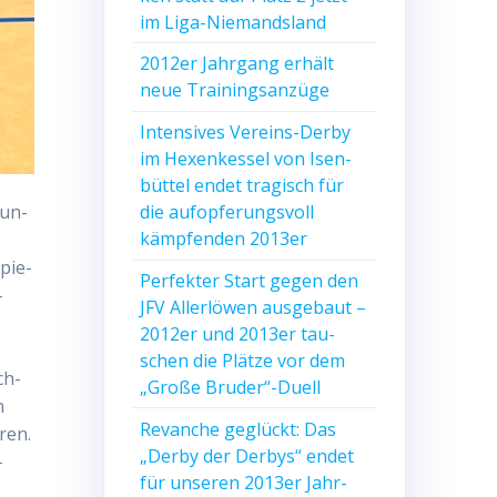
im Liga-Niemandsland
2012er Jahr­gang erhält
neue Trainingsanzüge
Inten­si­ves Ver­eins-Der­by
im Hexen­kes­sel von Isen­
büt­tel endet tra­gisch für
die auf­op­fe­rungs­voll
aun­
kämp­fen­den 2013er
Spie­
Per­fek­ter Start gegen den
­
JFV Aller­lö­wen aus­ge­baut –
2012er und 2013er tau­
schen die Plät­ze vor dem
ch­
„Gro­ße Bruder“-Duell
n
Revan­che geglückt: Das
ren.
„Der­by der Der­bys“ endet
­
für unse­ren 2013er Jahr­