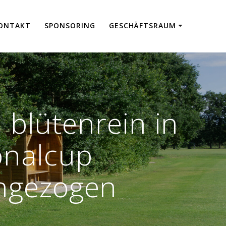
ON­TAKT
SPON­SO­RING
GESCHÄFTS­RAUM
blütenrein in
onalcup
ingezogen