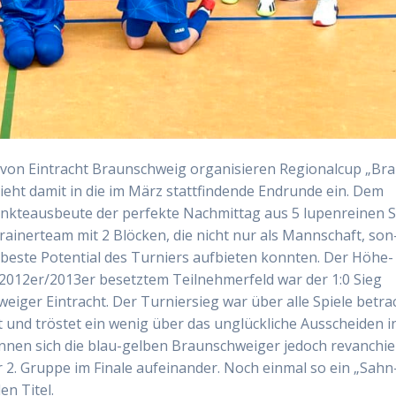
von Ein­tracht Braun­schweig orga­ni­sie­ren Regio­nal­cup „Br
ieht damit in die im März statt­fin­den­de End­run­de ein. Dem
e­aus­beu­te der per­fek­te Nach­mit­tag aus 5 lupen­rei­nen 
 Trai­ner­team mit 2 Blö­cken, die nicht nur als Mann­schaft, son
 bes­te Poten­ti­al des Tur­niers auf­bie­ten konn­ten. Der Höhe­
2012er/​2013er besetz­tem Teil­neh­mer­feld war der 1:0 Sieg
­ger Ein­tracht. Der Tur­nier­sieg war über alle Spie­le betra
nt und trös­tet ein wenig über das unglück­li­che Aus­schei­den i
ön­nen sich die blau-gel­ben Braun­schwei­ger jedoch revan­chie­
2. Grup­pe im Fina­le auf­ein­an­der. Noch ein­mal so ein „Sah­n
en Titel.