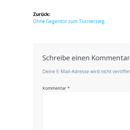
Beitragsnavigation
Zurück:
Vorheriger
Ohne Gegen­tor zum Turniersieg.
Beitrag:
Schreibe einen Kommenta
Deine E-Mail-Adresse wird nicht veröffen
Kommentar
*