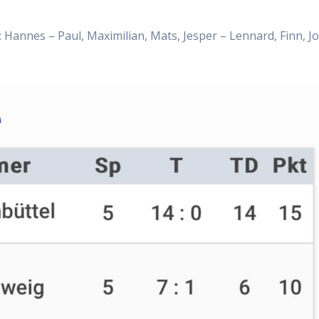
Han­nes – Paul, Maxi­mi­li­an, Mats, Jes­per – Len­nard, Finn, J