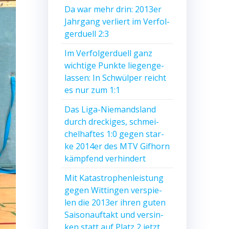
Da war mehr drin: 2013er
Jahr­gang ver­liert im Ver­fol­
ger­du­ell 2:3
Im Ver­fol­ger­du­ell ganz
wich­ti­ge Punk­te lie­gen­ge­
las­sen: In Schwül­per reicht
es nur zum 1:1
Das Liga-Nie­mands­land
durch dre­cki­ges, schmei­
chel­haf­tes 1:0 gegen star­
ke 2014er des MTV Gif­horn
kämp­fend verhindert
Mit Kata­stro­phen­leis­tung
gegen Wit­tin­gen ver­spie­
len die 2013er ihren guten
Sai­son­auf­takt und ver­sin­
ken statt auf Platz 2 jetzt