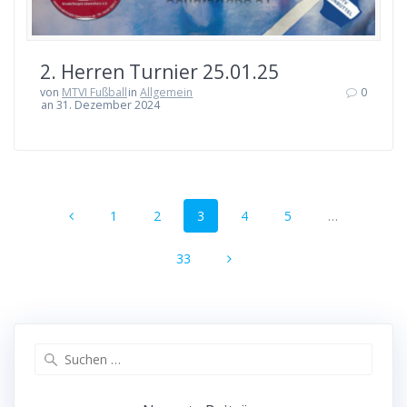
2. Her­ren Tur­nier 25.01.25
von
MTVI Fußball
in
Allgemein
0
an 31. Dezember 2024
Beitragsnavigation
Seite
Seite
Seite
Seite
Seite
1
2
3
4
5
…
Seite
33
Suche
nach: