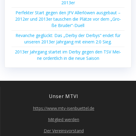
2013er
Per­fek­ter Start gegen den JFV Aller­lö­wen aus­ge­baut –
2012er und 2013er tau­schen die Plät­ze vor dem „Gro­
ße Bruder“-Duell
Revan­che geglückt: Das „Der­by der Der­bys“ endet für
unse­ren 2013er Jahr­gang mit einem 2:0 Sieg.
2013er Jahr­gang star­tet im Der­by gegen den TSV Mei­
ne ordent­lich in die neue Saison
Unser MTVI
https://www.mtv-isenbuettel.de
Mit­glied werden
Der Ver­eins­vor­stand