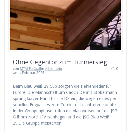
Ohne Gegen­tor zum Turniersieg.
von
MTVI Fußball
in
Allgemein
0
an 1. Februar 2025
Beim Blau weiß 29 Cup sorg­ten die Heh­len­rie­der für
Furo­re. Die Mann­schaft um Caoch Den­nis Stö­ber­mann
sprang kur­zer Hand für die D3 ein, die wegen eines per­
so­nel­len Eng­pas­ses zum Tur­nier nicht antre­ten konn­te.
In der Grup­pen­pha­se tra­fen die blau wei­ßen auf die JSG
Gif­horn Nord, JFV Isen­ha­gen und die JSG Blau Weiß
29.Die Grup­pe meis­ter­ten…