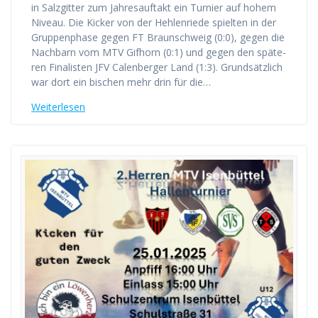
in Salz­git­ter zum Jah­res­auf­takt ein Tur­nier auf hohem
Niveau. Die Kicker von der Heh­len­rie­de spiel­ten in der
Grup­pen­pha­se gegen FT Braun­schweig (0:0), gegen die
Nach­barn vom MTV Gif­horn (0:1) und gegen den spä­te­
ren Fina­lis­ten JFV Calen­ber­ger Land (1:3). Grund­sätz­lich
war dort ein bischen mehr drin für die…
Wei­ter­le­sen