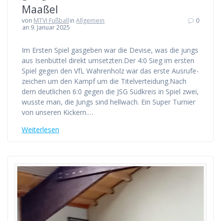
Maaßel
von
MTVI Fußball
in
Allgemein
0
an 9. Januar 2025
Im Ers­ten Spiel gas­ge­ben war die Devi­se, was die jungs
aus Isen­büt­tel direkt umsetz­ten.Der 4:0 Sieg im ers­ten
Spiel gegen den VfL Wah­ren­holz war das ers­te Aus­ru­fe­
zei­chen um den Kampf um die Titel­ver­tei­dung.Nach
dem deut­li­chen 6:0 gegen die JSG Süd­kreis in Spiel zwei,
wuss­te man, die Jungs sind hell­wach. Ein Super Tur­nier
von unse­ren Kickern.…
Wei­ter­le­sen