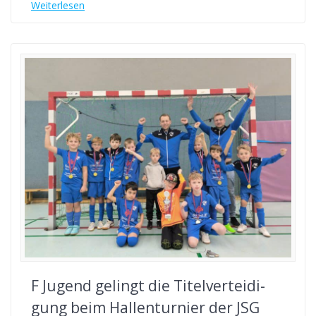
Wei­ter­le­sen
F Jugend gelingt die Titel­ver­tei­di­
gung beim Hal­len­tur­nier der JSG