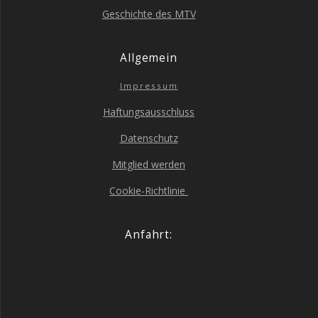
Geschich­te des MTV
All­ge­mein
Impres­sum
Haf­tungs­aus­schluss
Daten­schutz
Mit­glied werden
Coo­kie-Richt­li­nie
Anfahrt: