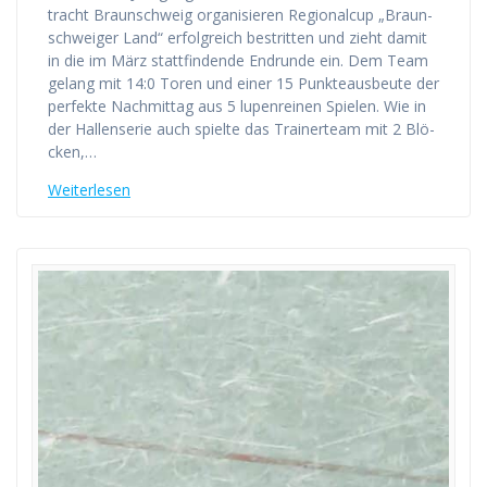
tracht Braun­schweig orga­ni­sie­ren Regio­nal­cup „Braun­
schwei­ger Land“ erfolg­reich bestrit­ten und zieht damit
in die im März statt­fin­den­de End­run­de ein. Dem Team
gelang mit 14:0 Toren und einer 15 Punk­te­aus­beu­te der
per­fek­te Nach­mit­tag aus 5 lupen­rei­nen Spie­len. Wie in
der Hal­len­se­rie auch spiel­te das Trai­ner­team mit 2 Blö­
cken,…
Wei­ter­le­sen