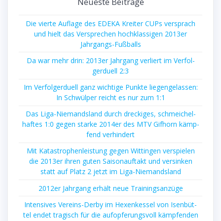
Neu­es­te Beiträge
Die vier­te Auf­la­ge des EDEKA Krei­ter CUPs ver­sprach
und hielt das Ver­spre­chen hoch­klas­si­gen 2013er
Jahrgangs-Fußballs
Da war mehr drin: 2013er Jahr­gang ver­liert im Ver­fol­
ger­du­ell 2:3
Im Ver­fol­ger­du­ell ganz wich­ti­ge Punk­te lie­gen­ge­las­sen:
In Schwül­per reicht es nur zum 1:1
Das Liga-Nie­mands­land durch dre­cki­ges, schmei­chel­
haf­tes 1:0 gegen star­ke 2014er des MTV Gif­horn kämp­
fend verhindert
Mit Kata­stro­phen­leis­tung gegen Wit­tin­gen ver­spie­len
die 2013er ihren guten Sai­son­auf­takt und ver­sin­ken
statt auf Platz 2 jetzt im Liga-Niemandsland
2012er Jahr­gang erhält neue Trainingsanzüge
Inten­si­ves Ver­eins-Der­by im Hexen­kes­sel von Isen­büt­
tel endet tra­gisch für die auf­op­fe­rungs­voll kämp­fen­den