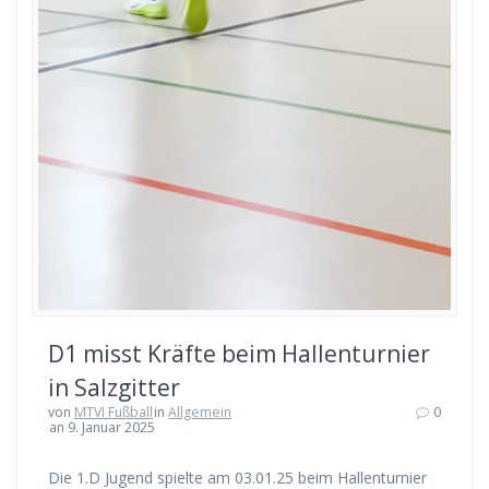
D1 misst Kräf­te beim Hal­len­tur­nier
in Salzgitter
von
MTVI Fußball
in
Allgemein
0
an 9. Januar 2025
Die 1.D Jugend spiel­te am 03.01.25 beim Hal­len­tur­nier