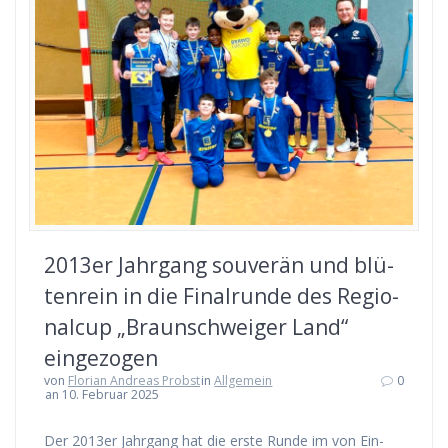
2013er Jahr­gang sou­ve­rän und blü­
ten­rein in die Final­run­de des Regio­
nal­cup „Braun­schwei­ger Land“
eingezogen
von
Florian Andreas Probst
in
Allgemein
0
an 10. Februar 2025
Der 2013er Jahr­gang hat die ers­te Run­de im von Ein­