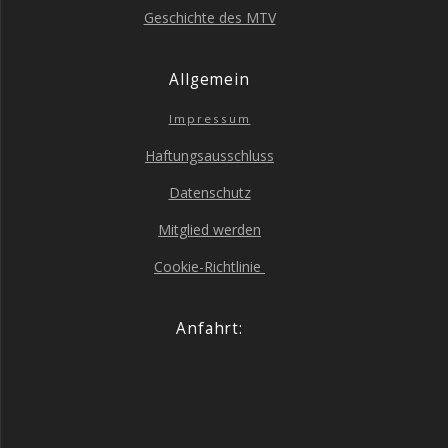
Geschich­te des MTV
All­ge­mein
Impres­sum
Haf­tungs­aus­schluss
Daten­schutz
Mit­glied werden
Coo­kie-Richt­li­nie
Anfahrt: