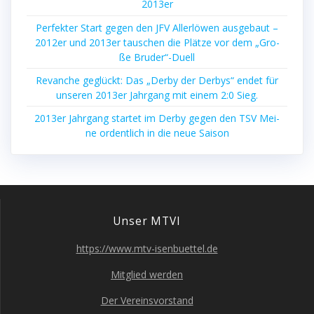
2013er
Per­fek­ter Start gegen den JFV Aller­lö­wen aus­ge­baut –
2012er und 2013er tau­schen die Plät­ze vor dem „Gro­
ße Bruder“-Duell
Revan­che geglückt: Das „Der­by der Der­bys“ endet für
unse­ren 2013er Jahr­gang mit einem 2:0 Sieg.
2013er Jahr­gang star­tet im Der­by gegen den TSV Mei­
ne ordent­lich in die neue Saison
Unser MTVI
https://www.mtv-isenbuettel.de
Mit­glied werden
Der Ver­eins­vor­stand