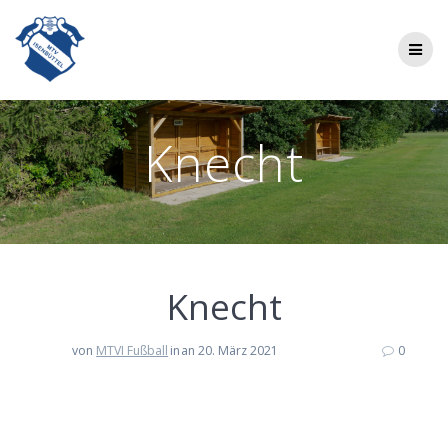
Zum
Inhalt
springen
Knecht
Knecht
von
MTVI Fußball
in
an 20. März 2021
0