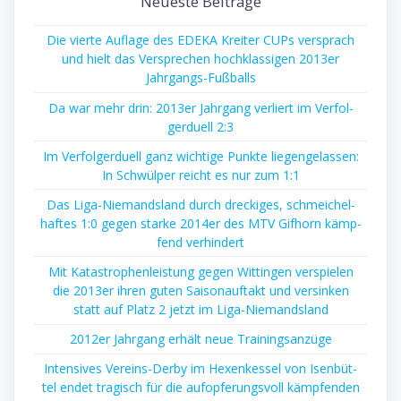
Neu­es­te Beiträge
Die vier­te Auf­la­ge des EDEKA Krei­ter CUPs ver­sprach
und hielt das Ver­spre­chen hoch­klas­si­gen 2013er
Jahrgangs-Fußballs
Da war mehr drin: 2013er Jahr­gang ver­liert im Ver­fol­
ger­du­ell 2:3
Im Ver­fol­ger­du­ell ganz wich­ti­ge Punk­te lie­gen­ge­las­sen:
In Schwül­per reicht es nur zum 1:1
Das Liga-Nie­mands­land durch dre­cki­ges, schmei­chel­
haf­tes 1:0 gegen star­ke 2014er des MTV Gif­horn kämp­
fend verhindert
Mit Kata­stro­phen­leis­tung gegen Wit­tin­gen ver­spie­len
die 2013er ihren guten Sai­son­auf­takt und ver­sin­ken
statt auf Platz 2 jetzt im Liga-Niemandsland
2012er Jahr­gang erhält neue Trainingsanzüge
Inten­si­ves Ver­eins-Der­by im Hexen­kes­sel von Isen­büt­
tel endet tra­gisch für die auf­op­fe­rungs­voll kämp­fen­den