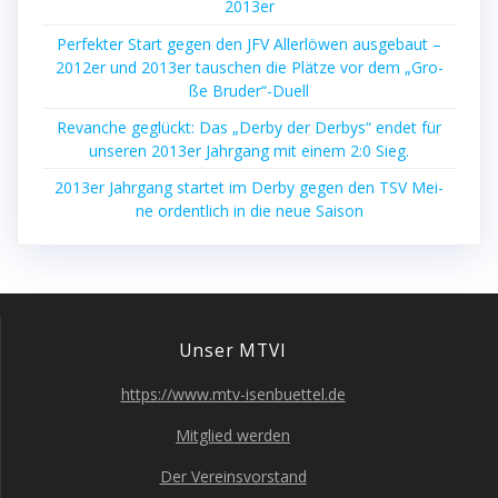
2013er
Per­fek­ter Start gegen den JFV Aller­lö­wen aus­ge­baut –
2012er und 2013er tau­schen die Plät­ze vor dem „Gro­
ße Bruder“-Duell
Revan­che geglückt: Das „Der­by der Der­bys“ endet für
unse­ren 2013er Jahr­gang mit einem 2:0 Sieg.
2013er Jahr­gang star­tet im Der­by gegen den TSV Mei­
ne ordent­lich in die neue Saison
Unser MTVI
https://www.mtv-isenbuettel.de
Mit­glied werden
Der Ver­eins­vor­stand