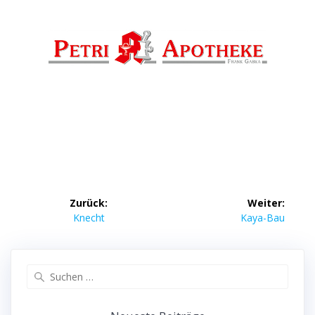
Beitragsnavigation
Zurück:
Weiter:
Vorheriger
Nächster
Knecht
Kaya-Bau
Beitrag:
Beitrag:
Suche
nach: