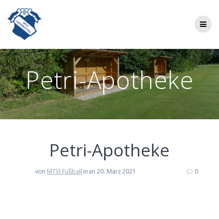
Zum
Inhalt
springen
Petri-Apotheke
Petri-Apo­the­ke
von
MTVI Fußball
in
an 20. März 2021
0