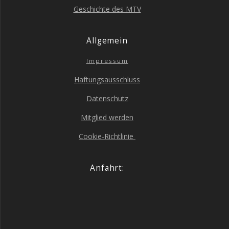
Geschich­te des MTV
All­ge­mein
Impres­sum
Haf­tungs­aus­schluss
Daten­schutz
Mit­glied werden
Coo­kie-Richt­li­nie
Anfahrt: