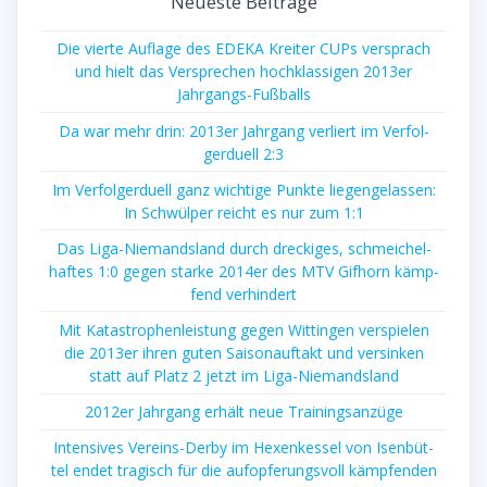
Neu­es­te Beiträge
Die vier­te Auf­la­ge des EDEKA Krei­ter CUPs ver­sprach
und hielt das Ver­spre­chen hoch­klas­si­gen 2013er
Jahrgangs-Fußballs
Da war mehr drin: 2013er Jahr­gang ver­liert im Ver­fol­
ger­du­ell 2:3
Im Ver­fol­ger­du­ell ganz wich­ti­ge Punk­te lie­gen­ge­las­sen:
In Schwül­per reicht es nur zum 1:1
Das Liga-Nie­mands­land durch dre­cki­ges, schmei­chel­
haf­tes 1:0 gegen star­ke 2014er des MTV Gif­horn kämp­
fend verhindert
Mit Kata­stro­phen­leis­tung gegen Wit­tin­gen ver­spie­len
die 2013er ihren guten Sai­son­auf­takt und ver­sin­ken
statt auf Platz 2 jetzt im Liga-Niemandsland
2012er Jahr­gang erhält neue Trainingsanzüge
Inten­si­ves Ver­eins-Der­by im Hexen­kes­sel von Isen­büt­
tel endet tra­gisch für die auf­op­fe­rungs­voll kämp­fen­den