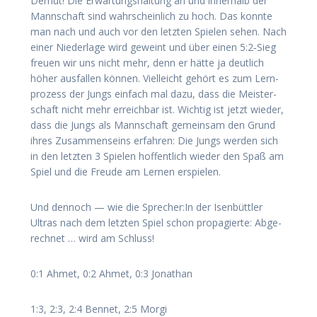
Demut! Die Erwar­tungs­hal­tung an und inner­halb der
Mann­schaft sind wahr­schein­lich zu hoch. Das konn­te
man nach und auch vor den letz­ten Spie­len sehen. Nach
einer Nie­der­la­ge wird geweint und über einen 5:2‑Sieg
freu­en wir uns nicht mehr, denn er hät­te ja deut­lich
höher aus­fal­len kön­nen. Viel­leicht gehört es zum Lern­
pro­zess der Jungs ein­fach mal dazu, dass die Meis­ter­
schaft nicht mehr erreich­bar ist. Wich­tig ist jetzt wie­der,
dass die Jungs als Mann­schaft gemein­sam den Grund
ihres Zusam­men­seins erfah­ren: Die Jungs wer­den sich
in den letz­ten 3 Spie­len hof­fent­lich wie­der den Spaß am
Spiel und die Freu­de am Ler­nen erspielen.
Und den­noch — wie die Sprecher:In der Isen­bütt­ler
Ultras nach dem letz­ten Spiel schon pro­pa­gier­te: Abge­
rech­net … wird am Schluss!
0:1 Ahmet, 0:2 Ahmet, 0:3 Jonathan
1:3, 2:3, 2:4 Ben­net, 2:5 Morgi