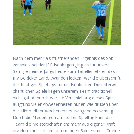
Nach dem mehr als frus­trie­ren­den Ergeb­nis des Spit­
zen­spiels bei der JSG Isen­ha­gen ging es für unse­re
Samt­ge­mein­de-Jungs heu­te zum Tabel­len­letz­ten des
JFV Bol­de­ker Land. „Wun­den lecken“ war die Über­schrift
des heu­ti­gen Spiel­tags für die Isen­bütt­ler. Die unter­wö­
chent­li­chen Spie­le lie­gen unse­rem Team tra­di­tio­nell
nicht gut, den­noch war die Ver­schie­bung die­ses Spiels
auf­grund vie­ler Abwe­sen­hei­ten hüben wie drü­ben über
das Him­mel­fahrt­wo­chen­en­des zwin­gend not­wen­dig.
Durch die Nie­der­la­gen am letz­ten Spiel­tag kann das
Team die Meis­ter­schaft nicht mehr aus eige­ner Kraft
erzie­len, muss in den kom­men­den Spie­len aber für eine