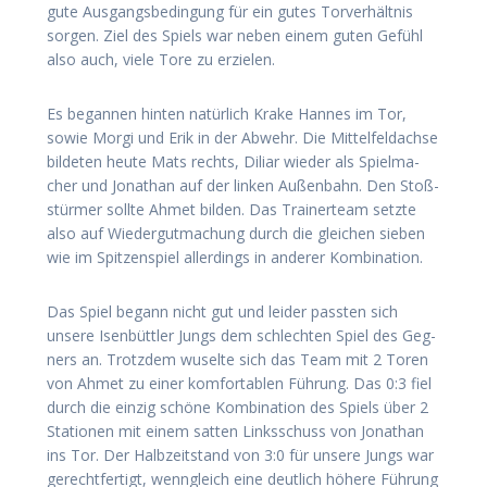
gute Aus­gangs­be­din­gung für ein gutes Tor­ver­hält­nis
sor­gen. Ziel des Spiels war neben einem guten Gefühl
also auch, vie­le Tore zu erzielen.
Es began­nen hin­ten natür­lich Kra­ke Han­nes im Tor,
sowie Mor­gi und Erik in der Abwehr. Die Mit­tel­feld­ach­se
bil­de­ten heu­te Mats rechts, Dili­ar wie­der als Spiel­ma­
cher und Jona­than auf der lin­ken Außen­bahn. Den Stoß­
stür­mer soll­te Ahmet bil­den. Das Trai­ner­team setz­te
also auf Wie­der­gut­ma­chung durch die glei­chen sie­ben
wie im Spit­zen­spiel aller­dings in ande­rer Kombination.
Das Spiel begann nicht gut und lei­der pass­ten sich
unse­re Isen­bütt­ler Jungs dem schlech­ten Spiel des Geg­
ners an. Trotz­dem wusel­te sich das Team mit 2 Toren
von Ahmet zu einer kom­for­ta­blen Füh­rung. Das 0:3 fiel
durch die ein­zig schö­ne Kom­bi­na­ti­on des Spiels über 2
Sta­tio­nen mit einem sat­ten Links­schuss von Jona­than
ins Tor. Der Halb­zeit­stand von 3:0 für unse­re Jungs war
gerecht­fer­tigt, wenn­gleich eine deut­lich höhe­re Füh­rung