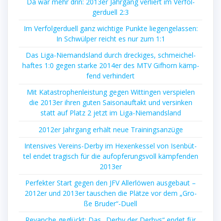
Da war mehr drin: 2013er Jahr­gang ver­liert im Ver­fol­
ger­du­ell 2:3
Im Ver­fol­ger­du­ell ganz wich­ti­ge Punk­te lie­gen­ge­las­sen:
In Schwül­per reicht es nur zum 1:1
Das Liga-Nie­mands­land durch dre­cki­ges, schmei­chel­
haf­tes 1:0 gegen star­ke 2014er des MTV Gif­horn kämp­
fend verhindert
Mit Kata­stro­phen­leis­tung gegen Wit­tin­gen ver­spie­len
die 2013er ihren guten Sai­son­auf­takt und ver­sin­ken
statt auf Platz 2 jetzt im Liga-Niemandsland
2012er Jahr­gang erhält neue Trainingsanzüge
Inten­si­ves Ver­eins-Der­by im Hexen­kes­sel von Isen­büt­
tel endet tra­gisch für die auf­op­fe­rungs­voll kämp­fen­den
2013er
Per­fek­ter Start gegen den JFV Aller­lö­wen aus­ge­baut –
2012er und 2013er tau­schen die Plät­ze vor dem „Gro­
ße Bruder“-Duell
Revan­che geglückt: Das „Der­by der Der­bys“ endet für