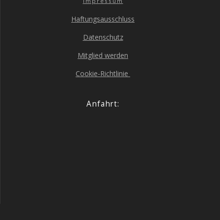
Impres­sum
Haf­tungs­aus­schluss
Daten­schutz
Mit­glied werden
Coo­kie-Richt­li­nie
Anfahrt: