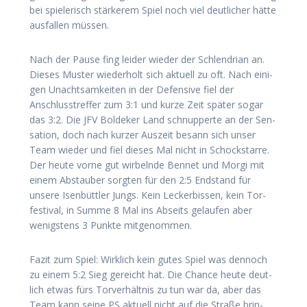
bei spie­le­risch stär­ke­rem Spiel noch viel deut­li­cher hät­te
aus­fal­len müssen.
Nach der Pau­se fing lei­der wie­der der Schlen­dri­an an.
Die­ses Mus­ter wie­der­holt sich aktu­ell zu oft. Nach eini­
gen Unacht­sam­kei­ten in der Defen­si­ve fiel der
Anschluss­tref­fer zum 3:1 und kur­ze Zeit spä­ter sogar
das 3:2. Die JFV Bol­de­ker Land schnup­per­te an der Sen­
sa­ti­on, doch nach kur­zer Aus­zeit besann sich unser
Team wie­der und fiel die­ses Mal nicht in Schock­star­re.
Der heu­te vor­ne gut wir­beln­de Ben­net und Mor­gi mit
einem Abstau­ber sorg­ten für den 2:5 End­stand für
unse­re Isen­bütt­ler Jungs. Kein Lecker­bis­sen, kein Tor­
fes­ti­val, in Sum­me 8 Mal ins Abseits gelau­fen aber
wenigs­tens 3 Punk­te mitgenommen.
Fazit zum Spiel: Wirk­lich kein gutes Spiel was den­noch
zu einem 5:2 Sieg gereicht hat. Die Chan­ce heu­te deut­
lich etwas fürs Tor­ver­hält­nis zu tun war da, aber das
Team kann sei­ne PS aktu­ell nicht auf die Stra­ße brin­