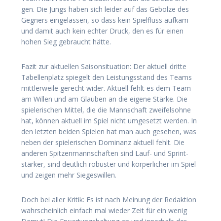
gen. Die Jungs haben sich lei­der auf das Gebol­ze des
Geg­ners ein­ge­las­sen, so dass kein Spiel­fluss auf­kam
und damit auch kein ech­ter Druck, den es für einen
hohen Sieg gebraucht hätte.
Fazit zur aktu­el­len Sai­son­si­tua­ti­on: Der aktu­ell drit­te
Tabel­len­platz spie­gelt den Leis­tungs­stand des Teams
mitt­ler­wei­le gerecht wider. Aktu­ell fehlt es dem Team
am Wil­len und am Glau­ben an die eige­ne Stär­ke. Die
spie­le­ri­schen Mit­tel, die die Mann­schaft zwei­fels­oh­ne
hat, kön­nen aktu­ell im Spiel nicht umge­setzt wer­den. In
den letz­ten bei­den Spie­len hat man auch gese­hen, was
neben der spie­le­ri­schen Domi­nanz aktu­ell fehlt. Die
ande­ren Spit­zen­mann­schaf­ten sind Lauf- und Sprint­
stär­ker, sind deut­lich robus­ter und kör­per­li­cher im Spiel
und zei­gen mehr Siegeswillen.
Doch bei aller Kri­tik: Es ist nach Mei­nung der Redak­ti­on
wahr­schein­lich ein­fach mal wie­der Zeit für ein wenig