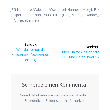
JSG Isenbüttel/​Calberlah/​Wasbüttel: Han­nes –Mor­gi, Erik
(Jes­per) – Jona­than (Paul), Dili­ar (Ili­ja), Mats (Alex­an­der),
– Ahmet (Ben­net)
Beitragsnavigation
Zurück:
Weiter:
Vorheriger
War das schon die
Nächster
Kuri­os: Hälf­te eins ende­te
Beitrag:
Meisterschaftsvorentsch
Beitrag:
11:0 und Hälf­te zwei 0:2
eidung?
Schreibe einen Kommentar
Deine E-Mail-Adresse wird nicht veröffentlicht.
Erforderliche Felder sind mit
*
markiert