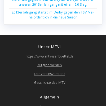
unse­ren 2013er Jahr­gang mit einem 2:0 Sieg.
2013er Jahr­gang star­tet im Der­by gegen den TSV Mei­
ne ordent­lich in die neue Saison
Unser MTVI
https://www.mtv-isenbuettel.de
Mit­glied werden
Der Ver­eins­vor­stand
Geschich­te des MTV
All­ge­mein