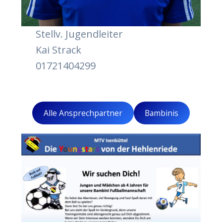
Stellv. Jugend­lei­ter
Kai Strack
01721404299
Alle Ansprech­part­ner
Bam­bi­nis