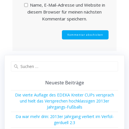
Name, E-Mail-Adresse und Website in
diesem Browser für meinen nächsten
Kommentar speichern.
Suche
nach:
Neu­es­te Beiträge
Die vier­te Auf­la­ge des EDEKA Krei­ter CUPs ver­sprach
und hielt das Ver­spre­chen hoch­klas­si­gen 2013er
Jahrgangs-Fußballs
Da war mehr drin: 2013er Jahr­gang ver­liert im Ver­fol­
ger­du­ell 2:3