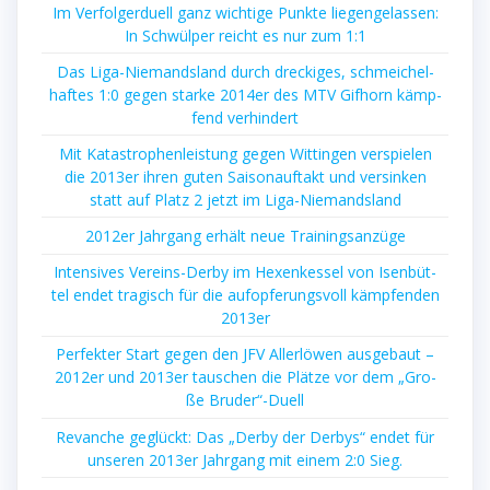
Im Ver­fol­ger­du­ell ganz wich­ti­ge Punk­te lie­gen­ge­las­sen:
In Schwül­per reicht es nur zum 1:1
Das Liga-Nie­mands­land durch dre­cki­ges, schmei­chel­
haf­tes 1:0 gegen star­ke 2014er des MTV Gif­horn kämp­
fend verhindert
Mit Kata­stro­phen­leis­tung gegen Wit­tin­gen ver­spie­len
die 2013er ihren guten Sai­son­auf­takt und ver­sin­ken
statt auf Platz 2 jetzt im Liga-Niemandsland
2012er Jahr­gang erhält neue Trainingsanzüge
Inten­si­ves Ver­eins-Der­by im Hexen­kes­sel von Isen­büt­
tel endet tra­gisch für die auf­op­fe­rungs­voll kämp­fen­den
2013er
Per­fek­ter Start gegen den JFV Aller­lö­wen aus­ge­baut –
2012er und 2013er tau­schen die Plät­ze vor dem „Gro­
ße Bruder“-Duell
Revan­che geglückt: Das „Der­by der Der­bys“ endet für
unse­ren 2013er Jahr­gang mit einem 2:0 Sieg.