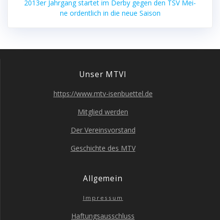
2013er Jahr­gang star­tet im Der­by gegen den TSV Mei­
ne ordent­lich in die neue Saison
Unser MTVI
https://www.mtv-isenbuettel.de
Mit­glied werden
Der Ver­eins­vor­stand
Geschich­te des MTV
All­ge­mein
Impres­sum
Haf­tungs­aus­schluss