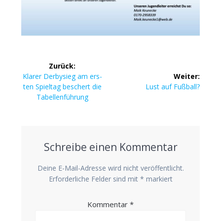
Beitragsnavigation
Zurück:
Vorheriger
Kla­rer Der­by­sieg am ers­
Weiter:
Beitrag:
Nächster
ten Spiel­tag beschert die
Lust auf Fußball?
Beitrag:
Tabellenführung
Schreibe einen Kommentar
Deine E-Mail-Adresse wird nicht veröffentlicht.
Erforderliche Felder sind mit
*
markiert
Kommentar
*