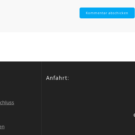
Anfahrt:
schluss
en