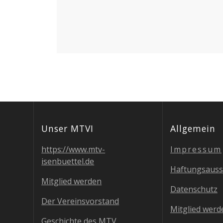
Unser MTVI
All­ge­mein
https://www.mtv-
Impres­sum
isenbuettel.de
Haf­tungs­aus­
Mit­glied werden
Daten­schutz
Der Ver­eins­vor­stand
Mit­glied werd
Geschich­te des MTV