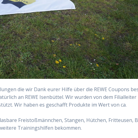
­lun­gen die wir Dank eurer Hil­fe über die REWE Cou­pons bes
ür­lich an REWE Isen­büt­tel. Wir wur­den von dem Fili­al­lei­te
ützt. Wir haben es geschafft Pro­duk­te im Wert von ca.
s­ba­re Frei­stoß­männ­chen, Stan­gen, Hüt­chen, Frit­teu­sen, B
e wei­te­re Trai­nings­hil­fen bekommen.