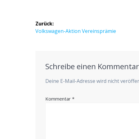
Beitragsnavigation
Zurück:
Vorheriger
Volks­wa­gen-Akti­on Vereinsprämie
Beitrag:
Schreibe einen Kommenta
Deine E-Mail-Adresse wird nicht veröffen
Kommentar
*