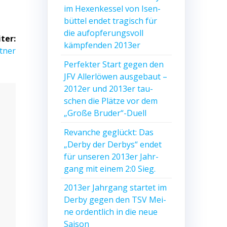
im Hexen­kes­sel von Isen­
büt­tel endet tra­gisch für
die auf­op­fe­rungs­voll
ter:
kämp­fen­den 2013er
t­ner
Per­fek­ter Start gegen den
JFV Aller­lö­wen aus­ge­baut –
2012er und 2013er tau­
schen die Plät­ze vor dem
„Gro­ße Bruder“-Duell
Revan­che geglückt: Das
„Der­by der Der­bys“ endet
für unse­ren 2013er Jahr­
gang mit einem 2:0 Sieg.
2013er Jahr­gang star­tet im
Der­by gegen den TSV Mei­
ne ordent­lich in die neue
Saison