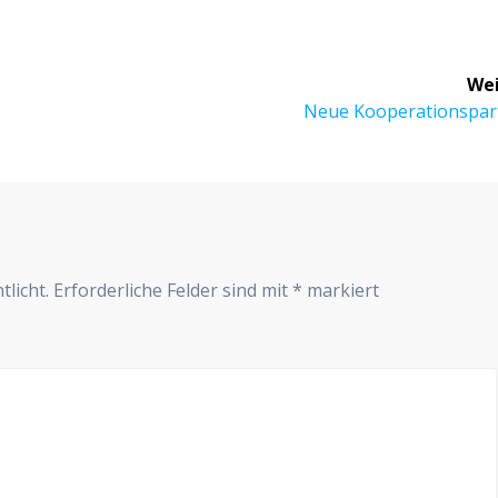
Wei
Nächster
Neue Koope­ra­ti­ons­par
Beitrag:
r
tlicht.
Erforderliche Felder sind mit
*
markiert