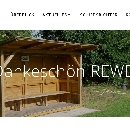
ÜBER­BLICK
AKTU­EL­LES
SCHIEDS­RICH­TER
K
Dankeschön REWE