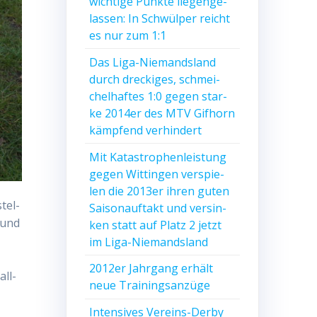
wich­ti­ge Punk­te lie­gen­ge­
las­sen: In Schwül­per reicht
es nur zum 1:1
Das Liga-Nie­mands­land
durch dre­cki­ges, schmei­
chel­haf­tes 1:0 gegen star­
ke 2014er des MTV Gif­horn
kämp­fend verhindert
Mit Kata­stro­phen­leis­tung
gegen Wit­tin­gen ver­spie­
len die 2013er ihren guten
tel­
Sai­son­auf­takt und ver­sin­
r und
ken statt auf Platz 2 jetzt
im Liga-Niemandsland
2012er Jahr­gang erhält
all­
neue Trainingsanzüge
Inten­si­ves Ver­eins-Der­by