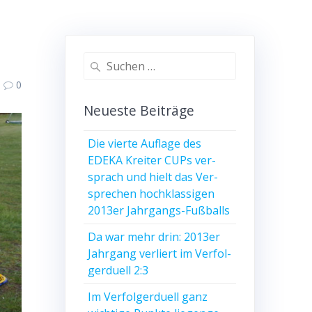
Suche
nach:
0
Neu­es­te Beiträge
Die vier­te Auf­la­ge des
EDEKA Krei­ter CUPs ver­
sprach und hielt das Ver­
spre­chen hoch­klas­si­gen
2013er Jahrgangs-Fußballs
Da war mehr drin: 2013er
Jahr­gang ver­liert im Ver­fol­
ger­du­ell 2:3
Im Ver­fol­ger­du­ell ganz