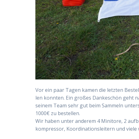
Vor ein paar Tagen kamen die letz­ten Bestel
len konn­ten. Ein gro­ßes Dan­ke­schön geht nat
sei­nem Team sehr gut beim Sam­meln unter­st
1000€ zu bestel­len.
Wir haben unter ande­rem 4 Mini­to­re, 2 auf­bla
kom­pres­sor, Koor­di­na­ti­ons­lei­tern und vie­l