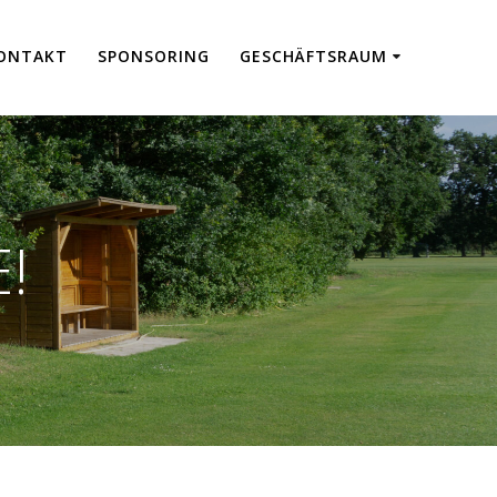
ON­TAKT
SPON­SO­RING
GESCHÄFTS­RAUM
!