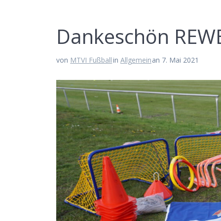
Dan­ke­schön REW
von
MTVI Fußball
in
Allgemein
an 7. Mai 2021