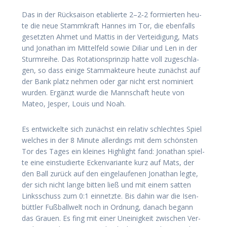
Das in der Rück­sai­son eta­blier­te 2–2‑2 for­mier­ten heu­
te die neue Stamm­kraft Han­nes im Tor, die eben­falls
gesetz­ten Ahmet und Mat­tis in der Ver­tei­di­gung, Mats
und Jona­than im Mit­tel­feld sowie Dili­ar und Len in der
Sturm­rei­he. Das Rota­ti­ons­prin­zip hat­te voll zuge­schla­
gen, so dass eini­ge Stamm­ak­teu­re heu­te zunächst auf
der Bank platz neh­men oder gar nicht erst nomi­niert
wur­den. Ergänzt wur­de die Mann­schaft heu­te von
Mateo, Jes­per, Lou­is und Noah.
Es ent­wi­ckel­te sich zunächst ein rela­tiv schlech­tes Spiel
wel­ches in der 8 Minu­te aller­dings mit dem schöns­ten
Tor des Tages ein klei­nes High­light fand: Jona­than spiel­
te eine ein­stu­dier­te Ecken­va­ri­an­te kurz auf Mats, der
den Ball zurück auf den ein­ge­lau­fe­nen Jona­than leg­te,
der sich nicht lan­ge bit­ten ließ und mit einem sat­ten
Links­schuss zum 0:1 ein­netz­te. Bis dahin war die Isen­
bütt­ler Fuß­ball­welt noch in Ord­nung, danach begann
das Grau­en. Es fing mit einer Unei­nig­keit zwi­schen Ver­