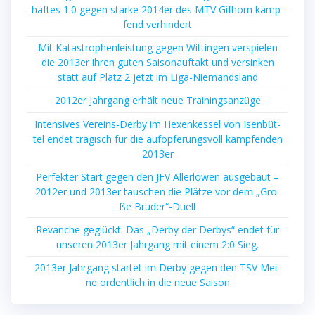
haf­tes 1:0 gegen star­ke 2014er des MTV Gif­horn kämp­
fend verhindert
Mit Kata­stro­phen­leis­tung gegen Wit­tin­gen ver­spie­len
die 2013er ihren guten Sai­son­auf­takt und ver­sin­ken
statt auf Platz 2 jetzt im Liga-Niemandsland
2012er Jahr­gang erhält neue Trainingsanzüge
Inten­si­ves Ver­eins-Der­by im Hexen­kes­sel von Isen­büt­
tel endet tra­gisch für die auf­op­fe­rungs­voll kämp­fen­den
2013er
Per­fek­ter Start gegen den JFV Aller­lö­wen aus­ge­baut –
2012er und 2013er tau­schen die Plät­ze vor dem „Gro­
ße Bruder“-Duell
Revan­che geglückt: Das „Der­by der Der­bys“ endet für
unse­ren 2013er Jahr­gang mit einem 2:0 Sieg.
2013er Jahr­gang star­tet im Der­by gegen den TSV Mei­
ne ordent­lich in die neue Saison