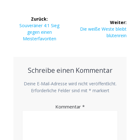
Beitragsnavigation
Zurück:
Weiter:
Vorheriger
Sou­ve­rä­ner 4:1 Sieg
Nächster
Die wei­ße Wes­te bleibt
Beitrag:
gegen einen
Beitrag:
blütenrein
Meisterfavoriten
Schreibe einen Kommentar
Deine E-Mail-Adresse wird nicht veröffentlicht.
Erforderliche Felder sind mit
*
markiert
Kommentar
*