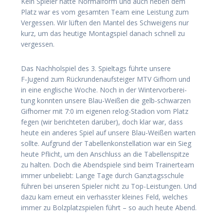
Kein Spie­ler hat­te Nor­mal­form und auch neben dem
Platz war es vom gesam­ten Team eine Leis­tung zum
Ver­ges­sen. Wir lüf­ten den Man­tel des Schwei­gens nur
kurz, um das heu­ti­ge Mon­tag­spiel danach schnell zu
vergessen.
Das Nach­hol­spiel des 3. Spiel­tags führ­te unse­re
F‑Jugend zum Rück­run­den­auf­stei­ger MTV Gif­horn und
in eine eng­li­sche Woche. Noch in der Win­ter­vor­be­rei­
tung konn­ten unse­re Blau-Wei­ßen die gelb-schwar­zen
Gif­hor­ner mit 7:0 im eige­nen relog-Sta­di­on vom Platz
fegen (wir berich­te­ten dar­über), doch klar war, dass
heu­te ein ande­res Spiel auf unse­re Blau-Wei­ßen war­ten
soll­te. Auf­grund der Tabel­len­kon­stel­la­ti­on war ein Sieg
heu­te Pflicht, um den Anschluss an die Tabel­len­spit­ze
zu hal­ten. Doch die Abend­spie­le sind beim Trai­ner­team
immer unbe­liebt: Lan­ge Tage durch Ganz­tags­schu­le
füh­ren bei unse­ren Spie­ler nicht zu Top-Leis­tun­gen. Und
dazu kam erneut ein ver­hass­ter klei­nes Feld, wel­ches
immer zu Bolz­platz­spie­len führt – so auch heu­te Abend.