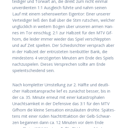
tei­di­ger und Tor­wart an, die direkt zum nicht ein­mal
unver­dien­ten 1:1 Aus­gleich führ­te und nahm sei­nen
Lauf mit einem sehens­wer­ten Eigen­tor: Einer unse­rer
Ver­tei­di­ger ließ den Ball über die Stirn rut­schen, wel­cher
unglück­lich in wei­tem Bogen über unse­ren armen Han­
nes im Tor ein­schlug. 2:1 zur Halb­zeit für den MTV Gif­
horn, die lei­der immer wie­der das Spiel ver­schlepp­ten
und auf Zeit spiel­ten. Der Schieds­rich­ter ver­sprach aber
in der Halb­zeit der ent­rüs­te­ten Isen­bütt­ler Bank, die
min­des­tens 4 ver­zö­ger­ten Minu­ten am Ende des Spiels
nach­zu­spie­len. Die­ses Ver­spre­chen soll­te am Ende
spiel­ent­schei­dend sein.
Nach kom­plet­ter Umstel­lung zur 2. Hälf­te und deut­li­
cher Halb­zeit­an­spra­che lief es zunächst bes­ser, bis in
der ca. 35. Minu­te erneut mit einer kata­stro­pha­len
Unacht­sam­keit in der Defen­si­ve das 3:1 für den MTV
Gif­horn die klei­ne Sen­sa­ti­on ein­zu­läu­ten droh­te. Spä­tes­
tens mit einer rüden Nachtrit­t­ak­ti­on der Gelb-Schwar­
zen began­nen dann ca. 12 Minu­ten vor dem Ende