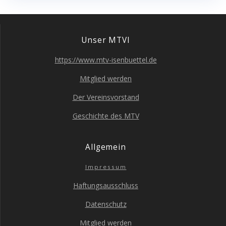
Unser MTVI
https://www.mtv-isenbuettel.de
Mit­glied werden
Der Ver­eins­vor­stand
Geschich­te des MTV
All­ge­mein
Impres­sum
Haf­tungs­aus­schluss
Daten­schutz
Mit­glied werden