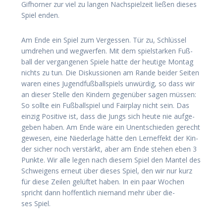
Gif­hor­ner zur viel zu lan­gen Nach­spiel­zeit lie­ßen die­ses
Spiel enden.
Am Ende ein Spiel zum Ver­ges­sen. Tür zu, Schlüs­sel
umdre­hen und weg­wer­fen. Mit dem spiel­star­ken Fuß­
ball der ver­gan­ge­nen Spie­le hat­te der heu­ti­ge Mon­tag
nichts zu tun. Die Dis­kus­sio­nen am Ran­de bei­der Sei­ten
waren eines Jugend­fuß­ball­spiels unwür­dig, so dass wir
an die­ser Stel­le den Kin­dern gegen­über sagen müs­sen:
So soll­te ein Fuß­ball­spiel und Fair­play nicht sein. Das
ein­zig Posi­ti­ve ist, dass die Jungs sich heu­te nie auf­ge­
ge­ben haben. Am Ende wäre ein Unent­schie­den gerecht
gewe­sen, eine Nie­der­la­ge hät­te den Lern­ef­fekt der Kin­
der sicher noch ver­stärkt, aber am Ende ste­hen eben 3
Punk­te. Wir alle legen nach die­sem Spiel den Man­tel des
Schwei­gens erneut über die­ses Spiel, den wir nur kurz
für die­se Zei­len gelüf­tet haben. In ein paar Wochen
spricht dann hof­fent­lich nie­mand mehr über die­
ses Spiel.