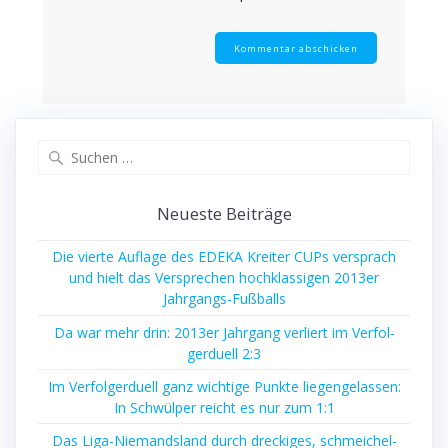
Suche
nach:
Neu­es­te Beiträge
Die vier­te Auf­la­ge des EDEKA Krei­ter CUPs ver­sprach
und hielt das Ver­spre­chen hoch­klas­si­gen 2013er
Jahrgangs-Fußballs
Da war mehr drin: 2013er Jahr­gang ver­liert im Ver­fol­
ger­du­ell 2:3
Im Ver­fol­ger­du­ell ganz wich­ti­ge Punk­te lie­gen­ge­las­sen:
In Schwül­per reicht es nur zum 1:1
Das Liga-Nie­mands­land durch dre­cki­ges, schmei­chel­