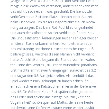
„vogel­frei­er Wild-Wes­tern Fuß­ball“ (der sen­si­ble Leser
möge die­se Wort­wahl ver­zei­hen, anders aber kann man
das nicht beschrei­ben, was geschah). Die Isen­bütt­ler
ver­lie­ßen kur­ze Zeit den Platz – ähn­lich einer Aus­zeit
beim Eis­ho­ckey, um die­ser Unsport­lich­keit auch Rech­
nung zu tra­gen. Das kla­re Rot-Foul blieb unge­ahn­det
und auch der Gif­hor­ner-Spie­ler ver­blieb auf dem Platz.
Die unqua­li­fi­zier­ten Äuße­run­gen bei­der Fan­la­ger blei­ben
an die­ser Stel­le unkom­men­tiert, kom­plet­tier­ten aber
das voll­stän­dig unschö­ne Gesicht eines heu­ti­gen Fuß­
ball­ereig­nis­ses, wel­ches die­sen Namen nicht ver­dient
hat­te. Anschlie­ßend begann die Stun­de vom im wahrs­
ten Sin­ne des Wor­tes „zu Trä­nen wüten­den“ Jona­t­hans.
Erst mach­te er mit zwei Allein­gän­gen zunächst das 3:2
und sogar den 3:3 Aus­gleichtref­fer. Als Isen­büt­tel das
Spiel wie­der zurück gekämpft zu haben schien, fiel
erneut nach einem Kat­s­tro­phen­feh­ler in der Defen­si­ve
das 4:3 für Gif­horn. Kur­ze Zeit spä­ter nahm Jona­than
das Leder und spiel­te das ein­zi­ge Mal zur „Zeit der
Vogel­frei­heit“ schön quer auf Mat­tis, der sei­ne heu­te
durch­wach­se­ne Defen­siv­leis­tung vor­ne wie­der aus­bü­