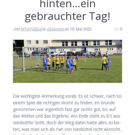
hinten…ein
gebrauch­ter Tag!
von
MTVI Fußball
in
Allgemein
an 10. Mai 2022
0
Die wich­tigs­te Anmer­kung vor­ab: Es ist schwer, nach so
einem Spiel die rich­ti­gen Wor­te zu fin­den. Im Grun­de
genom­men war eigent­lich fast gar nichts gut, bis auf
das Wet­ter und das Ergeb­nis. Am Ende steht es 6:5 aus
Isen­bütt­ler Sicht, doch der Weg dahin hat­te alles zu bie­
ten, was man sich als Fan von Isen­büt­tel nicht wünscht.