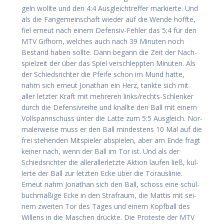
geln woll­te und den 4:4 Aus­gleichtref­fer mar­kier­te. Und
als die Fan­ge­mein­schaft wie­der auf die Wen­de hoff­te,
fiel erneut nach einem Defen­siv-Feh­ler das 5:4 für den
MTV Gif­horn, wel­ches auch nach 39 Minu­ten noch
Bestand haben soll­te. Dann begann die Zeit der Nach­
spiel­zeit der über das Spiel ver­schlepp­ten Minu­ten. Als
der Schieds­rich­ter die Pfei­fe schon im Mund hat­te,
nahm sich erneut Jona­than ein Herz, tank­te sich mit
aller letz­ter Kraft mit meh­re­ren links/­rechts-Schlen­ker
durch die Defen­siv­rei­he und knall­te den Ball mit einem
Voll­spann­schuss unter die Lat­te zum 5:5 Aus­gleich. Nor­
ma­ler­wei­se muss er den Ball min­des­tens 10 Mal auf die
frei ste­hen­den Mit­spie­ler abspie­len, aber am Ende fragt
kei­ner nach, wenn der Ball im Tor ist. Und als der
Schieds­rich­ter die aller­al­ler­letz­te Akti­on lau­fen ließ, kul­
ler­te der Ball zur letz­ten Ecke über die Tor­aus­li­nie.
Erneut nahm Jona­than sich den Ball, schoss eine schul­
buch­mä­ßi­ge Ecke in den Straf­raum, die Mat­tis mit sei­
nem zwei­ten Tor des Tages und einem Kopf­ball des
Wil­lens in die Maschen drück­te. Die Pro­tes­te der MTV