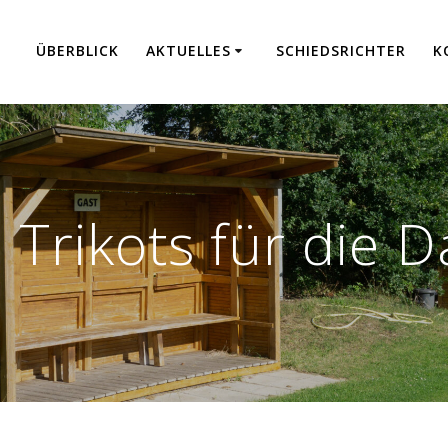
ÜBER­BLICK
AKTU­EL­LES
SCHIEDS­RICH­TER
K
 Trikots für die 