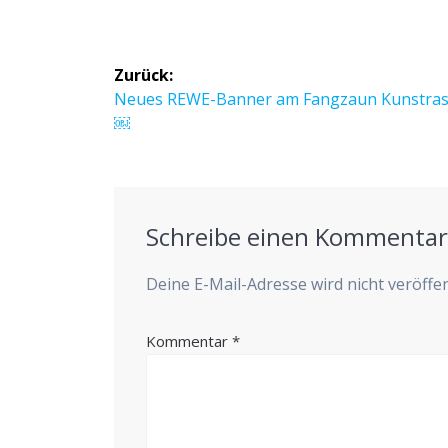
Beitragsnavigation
Zurück:
Vorheriger
Neu­es REWE-Ban­ner am Fang­zaun Kunstra
Beitrag:
￼
Schreibe einen Kommenta
Deine E-Mail-Adresse wird nicht veröffen
Kommentar
*