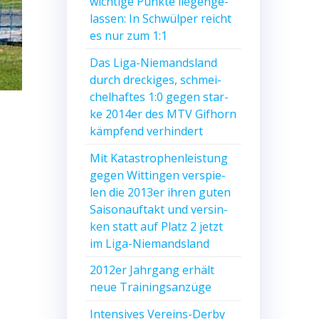
wich­ti­ge Punk­te lie­gen­ge­
las­sen: In Schwül­per reicht
es nur zum 1:1
Das Liga-Nie­mands­land
durch dre­cki­ges, schmei­
chel­haf­tes 1:0 gegen star­
ke 2014er des MTV Gif­horn
kämp­fend verhindert
Mit Kata­stro­phen­leis­tung
gegen Wit­tin­gen ver­spie­
len die 2013er ihren guten
Sai­son­auf­takt und ver­sin­
ken statt auf Platz 2 jetzt
im Liga-Niemandsland
2012er Jahr­gang erhält
neue Trainingsanzüge
Inten­si­ves Ver­eins-Der­by