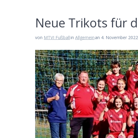
Neue Tri­kots für
von
MTVI Fußball
in
Allgemein
an 4. November 202