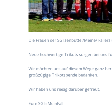
Die Frau­en der SG Isenbüttel/​Meine/​ Fal­lers
Neue hoch­wer­ti­ge Tri­kots sor­gen bei uns fü
Wir möch­ten uns auf die­sem Wege ganz herz­
groß­zü­gi­ge Tri­kot­spen­de bedanken.
Wir haben uns rie­sig dar­über gefreut.
Eure SG IsMeinFall