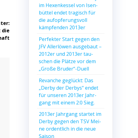
im Hexen­kes­sel von Isen­
büt­tel endet tra­gisch für
die auf­op­fe­rungs­voll
ter:
kämp­fen­den 2013er
t die
haft
Per­fek­ter Start gegen den
JFV Aller­lö­wen aus­ge­baut –
2012er und 2013er tau­
schen die Plät­ze vor dem
„Gro­ße Bruder“-Duell
Revan­che geglückt: Das
„Der­by der Der­bys“ endet
für unse­ren 2013er Jahr­
gang mit einem 2:0 Sieg.
2013er Jahr­gang star­tet im
Der­by gegen den TSV Mei­
ne ordent­lich in die neue
Saison