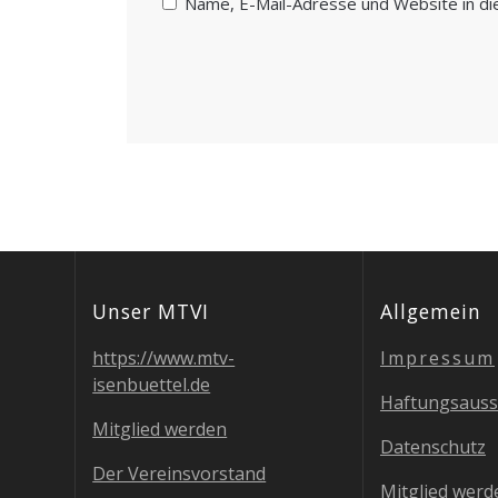
Name, E-Mail-Adresse und Website in d
Unser MTVI
All­ge­mein
https://www.mtv-
Impres­sum
isenbuettel.de
Haf­tungs­aus­
Mit­glied werden
Daten­schutz
Der Ver­eins­vor­stand
Mit­glied werd