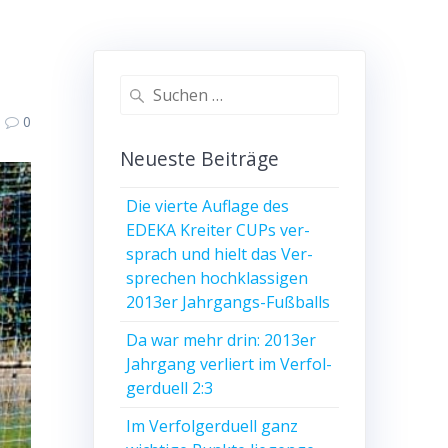
Suche
nach:
0
Neu­es­te Beiträge
Die vier­te Auf­la­ge des
EDEKA Krei­ter CUPs ver­
sprach und hielt das Ver­
spre­chen hoch­klas­si­gen
2013er Jahrgangs-Fußballs
Da war mehr drin: 2013er
Jahr­gang ver­liert im Ver­fol­
ger­du­ell 2:3
Im Ver­fol­ger­du­ell ganz