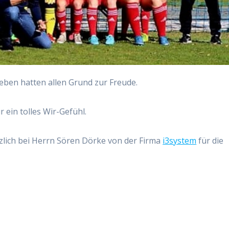
­le­ben hat­ten allen Grund zur Freude.
r ein tol­les Wir-Gefühl.
lich bei Herrn Sören Dör­ke von der Fir­ma
i3system
für die