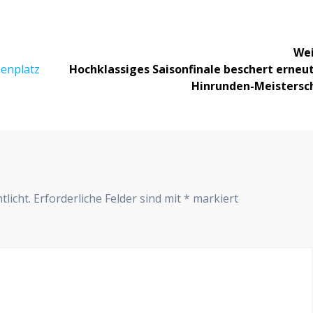
Wei
Nächster
senplatz
Hoch­klas­si­ges Sai­son­fi­na­le beschert erneu
Beitrag:
Hinrunden-Meistersc
r
tlicht.
Erforderliche Felder sind mit
*
markiert