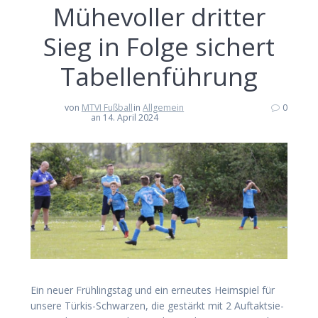
Mühe­vol­ler drit­ter
Sieg in Fol­ge sichert
Tabellenführung
von
MTVI Fußball
in
Allgemein
0
an 14. April 2024
Ein neu­er Früh­lings­tag und ein erneu­tes Heim­spiel für
unse­re Tür­kis-Schwar­zen, die gestärkt mit 2 Auf­takt­sie­