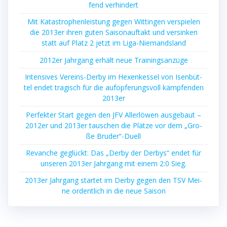
fend verhindert
Mit Kata­stro­phen­leis­tung gegen Wit­tin­gen ver­spie­len
die 2013er ihren guten Sai­son­auf­takt und ver­sin­ken
statt auf Platz 2 jetzt im Liga-Niemandsland
2012er Jahr­gang erhält neue Trainingsanzüge
Inten­si­ves Ver­eins-Der­by im Hexen­kes­sel von Isen­büt­
tel endet tra­gisch für die auf­op­fe­rungs­voll kämp­fen­den
2013er
Per­fek­ter Start gegen den JFV Aller­lö­wen aus­ge­baut –
2012er und 2013er tau­schen die Plät­ze vor dem „Gro­
ße Bruder“-Duell
Revan­che geglückt: Das „Der­by der Der­bys“ endet für
unse­ren 2013er Jahr­gang mit einem 2:0 Sieg.
2013er Jahr­gang star­tet im Der­by gegen den TSV Mei­
ne ordent­lich in die neue Saison