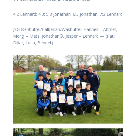
4:2 Len­nard; 4:3; 5:3 Jona­than; 6:3 Jona­than; 7:3 Lennard
JSG Isenbüttel/​Calberlah/​Wasbüttel: Han­nes – Ahmet,
Mor­gi – Mats, Jona­than©, Jes­per – Len­nard — (Paul,
Dili­ar, Luca, Bennet)