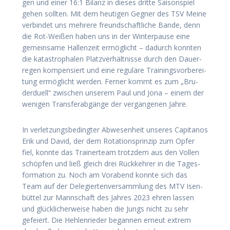
gen und einer 16:1 Bilanz in die­ses drit­te Sai­son­spiel
gehen soll­ten. Mit dem heu­ti­gen Geg­ner des TSV Mei­ne
ver­bin­det uns meh­re­re freund­schaft­li­che Ban­de, denn
die Rot-Wei­ßen haben uns in der Win­ter­pau­se eine
gemein­sa­me Hal­len­zeit ermög­licht – dadurch konn­ten
die kata­stro­pha­len Platz­ver­hält­nis­se durch den Dau­er­
re­gen kom­pen­siert und eine regu­lä­re Trai­nings­vor­be­rei­
tung ermög­licht wer­den. Fer­ner kommt es zum „Bru­
der­du­ell“ zwi­schen unse­rem Paul und Jona – einem der
weni­gen Trans­fer­ab­gän­ge der ver­gan­ge­nen Jahre.
In ver­let­zungs­be­ding­ter Abwe­sen­heit unse­res Capi­ta­nos
Erik und David, der dem Rota­ti­ons­prin­zip zum Opfer
fiel, konn­te das Trai­ner­team trotz­dem aus den Vol­len
schöp­fen und ließ gleich drei Rück­keh­rer in die Tages­
for­ma­ti­on zu. Noch am Vor­abend konn­te sich das
Team auf der Dele­gier­ten­ver­samm­lung des MTV Isen­
büt­tel zur Mann­schaft des Jah­res 2023 ehren las­sen
und glück­li­cher­wei­se haben die Jungs nicht zu sehr
gefei­ert. Die Heh­len­rie­der began­nen erneut extrem