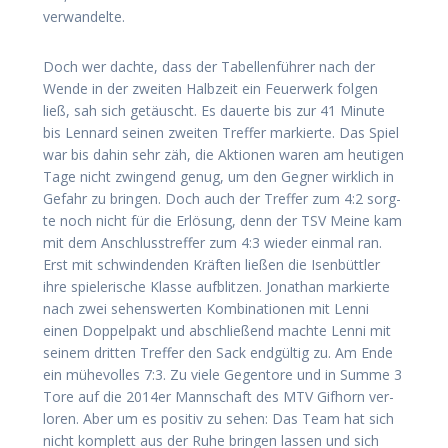
verwandelte.
Doch wer dach­te, dass der Tabel­len­füh­rer nach der
Wen­de in der zwei­ten Halb­zeit ein Feu­er­werk fol­gen
ließ, sah sich getäuscht. Es dau­er­te bis zur 41 Minu­te
bis Len­nard sei­nen zwei­ten Tref­fer mar­kier­te. Das Spiel
war bis dahin sehr zäh, die Aktio­nen waren am heu­ti­gen
Tage nicht zwin­gend genug, um den Geg­ner wirk­lich in
Gefahr zu brin­gen. Doch auch der Tref­fer zum 4:2 sorg­
te noch nicht für die Erlö­sung, denn der TSV Mei­ne kam
mit dem Anschluss­tref­fer zum 4:3 wie­der ein­mal ran.
Erst mit schwin­den­den Kräf­ten lie­ßen die Isen­bütt­ler
ihre spie­le­ri­sche Klas­se auf­blit­zen. Jona­than mar­kier­te
nach zwei sehens­wer­ten Kom­bi­na­tio­nen mit Len­ni
einen Dop­pel­pakt und abschlie­ßend mach­te Len­ni mit
sei­nem drit­ten Tref­fer den Sack end­gül­tig zu. Am Ende
ein mühe­vol­les 7:3. Zu vie­le Gegen­to­re und in Sum­me 3
Tore auf die 2014er Mann­schaft des MTV Gif­horn ver­
lo­ren. Aber um es posi­tiv zu sehen: Das Team hat sich
nicht kom­plett aus der Ruhe brin­gen las­sen und sich