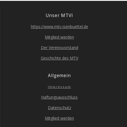
Unser MTVI
https://www.mtv-isenbuettel.de
Mit­glied werden
Der Ver­eins­vor­stand
Geschich­te des MTV
All­ge­mein
Impres­sum
Haf­tungs­aus­schluss
Daten­schutz
Mit­glied werden