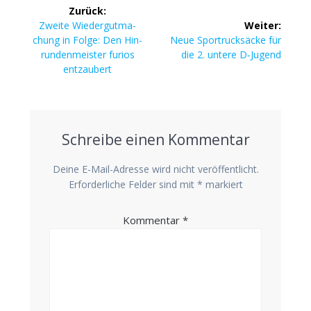
Beitragsnavigation
Zurück:
Vorheriger
Zwei­te Wie­der­gut­ma­
Weiter:
Beitrag:
Nächster
chung in Fol­ge: Den Hin­
Neue Spor­truck­sä­cke für
Beitrag:
run­den­meis­ter furi­os
die 2. unte­re D‑Jugend
entzaubert
Schreibe einen Kommentar
Deine E-Mail-Adresse wird nicht veröffentlicht.
Erforderliche Felder sind mit
*
markiert
Kommentar
*