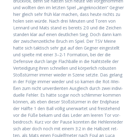
druck­voll, denn sie hat­ten sich heu­te viel vor­ge­nom­men
und woll­ten den im letz­ten Spiel „ange­knock­ten“ Geg­ner
hier gleich sehr früh klar machen, dass heu­te nichts zu
holen sein wür­de. Nach drei Minu­ten und Toren von
Len­nard und Mats stand es bereits 2:0 und die Zei­chen
stan­den klar auf einen deut­li­chen Sieg. Doch dann kam
der zwi­schen­zeit­li­che Bruch im Spiel. Der TSV Mei­ne
hat­te sich tak­tisch sehr gut auf den Geg­ner ein­ge­stellt
und spiel­te mit einer 3–2‑1 For­ma­ti­on, bei der die
Defen­si­ve durch lan­ge Flach­bäl­le in die Naht­stel­le der
Ver­tei­di­gung ihren schnel­len und kör­per­lich robus­ten
Stoß­stür­mer immer wie­der in Sze­ne setz­te. Das gelang
in der Fol­ge immer wie­der und so kamen die Rot-Wei­
ßen zum nicht unver­dien­ten Aus­gleich durch zwei indi­vi­
du­el­le Feh­ler. Es hät­te sogar noch schlim­mer kom­men
kön­nen, als eben die­ser Stoß­stür­mer in der End­pha­se
der Hälf­te 1 den Ball völ­lig uner­war­tet und frei­ste­hend
vor die Füße bekam und das Leder am lee­ren Tor vor­
bei­drosch. Kurz vor der Pau­se konn­ten die Heh­len­rie­der
sich aber doch noch mit einem 3:2 in die Halb­zeit ret­
ten, als Mats einen Foul­elf­me­ter nach Foul an Luca