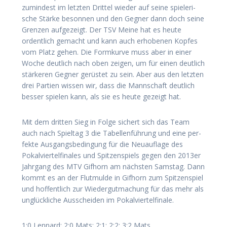
zumin­dest im letz­ten Drit­tel wie­der auf sei­ne spie­le­ri­
sche Stär­ke beson­nen und den Geg­ner dann doch sei­ne
Gren­zen auf­ge­zeigt. Der TSV Mei­ne hat es heu­te
ordent­lich gemacht und kann auch erho­be­nen Kop­fes
vom Platz gehen. Die Form­kur­ve muss aber in einer
Woche deut­lich nach oben zei­gen, um für einen deut­lich
stär­ke­ren Geg­ner gerüs­tet zu sein. Aber aus den letz­ten
drei Par­tien wis­sen wir, dass die Mann­schaft deut­lich
bes­ser spie­len kann, als sie es heu­te gezeigt hat.
Mit dem drit­ten Sieg in Fol­ge sichert sich das Team
auch nach Spiel­tag 3 die Tabel­len­füh­rung und eine per­
fek­te Aus­gangs­be­din­gung für die Neu­auf­la­ge des
Pokal­vier­tel­fi­na­les und Spit­zen­spiels gegen den 2013er
Jahr­gang des MTV Gif­horn am nächs­ten Sams­tag. Dann
kommt es an der Flut­mul­de in Gif­horn zum Spit­zen­spiel
und hof­fent­lich zur Wie­der­gut­ma­chung für das mehr als
unglück­li­che Aus­schei­den im Pokalviertelfinale.
1:0 Len­nard; 2:0 Mats; 2:1; 2:2; 3:2 Mats