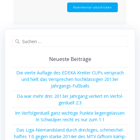
Suche
nach:
Neu­es­te Beiträge
Die vier­te Auf­la­ge des EDEKA Krei­ter CUPs ver­sprach
und hielt das Ver­spre­chen hoch­klas­si­gen 2013er
Jahrgangs-Fußballs
Da war mehr drin: 2013er Jahr­gang ver­liert im Ver­fol­
ger­du­ell 2:3
Im Ver­fol­ger­du­ell ganz wich­ti­ge Punk­te lie­gen­ge­las­sen:
In Schwül­per reicht es nur zum 1:1
Das Liga-Nie­mands­land durch dre­cki­ges, schmei­chel­
haf­tes 1:0 gegen star­ke 2014er des MTV Gif­horn kämp­